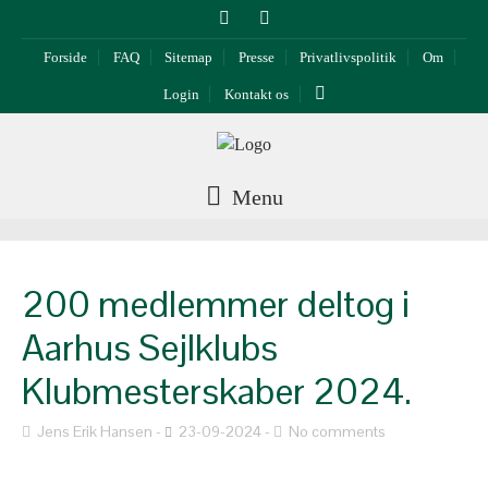
Forside
FAQ
Sitemap
Presse
Privatlivspolitik
Om
Login
Kontakt os
Menu
200 medlemmer deltog i
Aarhus Sejlklubs
Klubmesterskaber 2024.
Jens Erik Hansen
23-09-2024
No comments