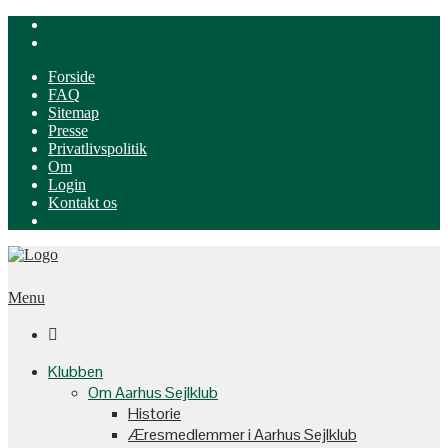
Forside
FAQ
Sitemap
Presse
Privatlivspolitik
Om
Login
Kontakt os
Menu

Klubben
Om Aarhus Sejlklub
Historie
Æresmedlemmer i Aarhus Sejlklub