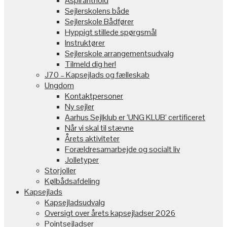
Aspiranthold
Sejlerskolens både
Sejlerskole Bådfører
Hyppigt stillede spørgsmål
Instruktører
Sejlerskole arrangementsudvalg
Tilmeld dig her!
J70 – Kapsejlads og fælleskab
Ungdom
Kontaktpersoner
Ny sejler
Aarhus Sejlklub er ‘UNG KLUB’ certificeret
Når vi skal til stævne
Årets aktiviteter
Forældresamarbejde og socialt liv
Jolletyper
Storjoller
Kølbådsafdeling
Kapsejlads
Kapsejladsudvalg
Oversigt over årets kapsejladser 2026
Pointsejladser