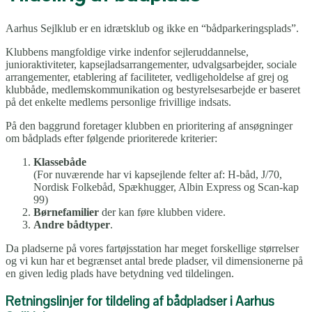
Aarhus Sejlklub er en idrætsklub og ikke en “bådparkeringsplads”.
Klubbens mangfoldige virke indenfor sejleruddannelse,
junioraktiviteter, kapsejladsarrangementer, udvalgsarbejder, sociale
arrangementer, etablering af faciliteter, vedligeholdelse af grej og
klubbåde, medlemskommunikation og bestyrelsesarbejde er baseret
på det enkelte medlems personlige frivillige indsats.
På den baggrund foretager klubben en prioritering af ansøgninger
om bådplads efter følgende prioriterede kriterier:
Klassebåde
(For nuværende har vi kapsejlende felter af: H-båd, J/70,
Nordisk Folkebåd, Spækhugger, Albin Express og Scan-kap
99)
Børnefamilier
der kan føre klubben videre.
Andre bådtyper
.
Da pladserne på vores fartøjsstation har meget forskellige størrelser
og vi kun har et begrænset antal brede pladser, vil dimensionerne på
en given ledig plads have betydning ved tildelingen.
Retningslinjer for tildeling af bådpladser i Aarhus