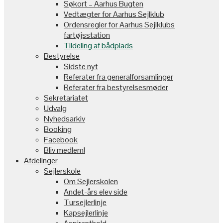
Søkort – Aarhus Bugten
Vedtægter for Aarhus Sejlklub
Ordensregler for Aarhus Sejlklubs
fartøjsstation
Tildeling af bådplads
Bestyrelse
Sidste nyt
Referater fra generalforsamlinger
Referater fra bestyrelsesmøder
Sekretariatet
Udvalg
Nyhedsarkiv
Booking
Facebook
Bliv medlem!
Afdelinger
Sejlerskole
Om Sejlerskolen
Andet-års elev side
Tursejlerlinje
Kapsejlerlinje