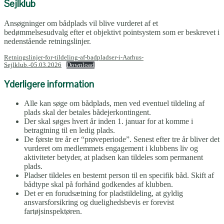
Sejlklub
Ansøgninger om bådplads vil blive vurderet af et
bedømmelsesudvalg efter et objektivt pointsystem som er beskrevet i
nedenstående retningslinjer.
Retningslinjer-for-tildeling-af-badpladser-i-Aarhus-
Sejlklub.-05.03.2026
Download
Yderligere information
Alle kan søge om bådplads, men ved eventuel tildeling af
plads skal der betales bådejerkontingent.
Der skal søges hvert år inden 1. januar for at komme i
betragtning til en ledig plads.
De første tre år er “prøveperiode”. Senest efter tre år bliver det
vurderet om medlemmets engagement i klubbens liv og
aktiviteter betyder, at pladsen kan tildeles som permanent
plads.
Pladser tildeles en bestemt person til en specifik båd. Skift af
bådtype skal på forhånd godkendes af klubben.
Det er en forudsætning for pladstildeling, at gyldig
ansvarsforsikring og duelighedsbevis er forevist
fartøjsinspektøren.