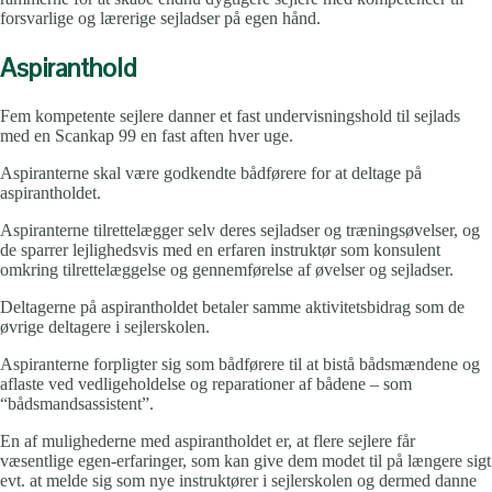
forsvarlige og lærerige sejladser på egen hånd.
Aspiranthold
Fem kompetente sejlere danner et fast undervisningshold til sejlads
med en Scankap 99 en fast aften hver uge.
Aspiranterne skal være godkendte bådførere for at deltage på
aspirantholdet.
Aspiranterne tilrettelægger selv deres sejladser og træningsøvelser, og
de sparrer lejlighedsvis med en erfaren instruktør som konsulent
omkring tilrettelæggelse og gennemførelse af øvelser og sejladser.
Deltagerne på aspirantholdet betaler samme aktivitetsbidrag som de
øvrige deltagere i sejlerskolen.
Aspiranterne forpligter sig som bådførere til at bistå bådsmændene og
aflaste ved vedligeholdelse og reparationer af bådene – som
“bådsmandsassistent”.
En af mulighederne med aspirantholdet er, at flere sejlere får
væsentlige egen-erfaringer, som kan give dem modet til på længere sigt
evt. at melde sig som nye instruktører i sejlerskolen og dermed danne