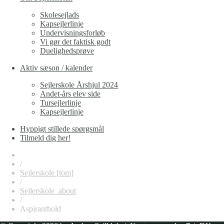
Skolesejlads
Kapsejlerlinje
Undervisningsforløb
Vi gør det faktisk godt
Duelighedsprøve
Aktiv sæson / kalender
Sejlerskole Årshjul 2024
Andet-års elev side
Tursejlerlinje
Kapsejlerlinje
Hyppigt stillede spørgsmål
Tilmeld dig her!
/
Sejlerskole [tom]
/
Sejlerskole_about
/
Aspiranthold