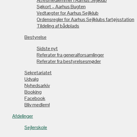
Æresmedlemmer i Aarhus Sejlklub
Søkort – Aarhus Bugten
Vedtægter for Aarhus Sejlklub
Ordensregler for Aarhus Sejlklubs fartøjsstation
Tildeling af bådplads
Bestyrelse
Sidste nyt
Referater fra generalforsamlinger
Referater fra bestyrelsesmøder
Sekretariatet
Udvalg
Nyhedsarkiv
Booking
Facebook
Bliv medlem!
Afdelinger
Sejlerskole