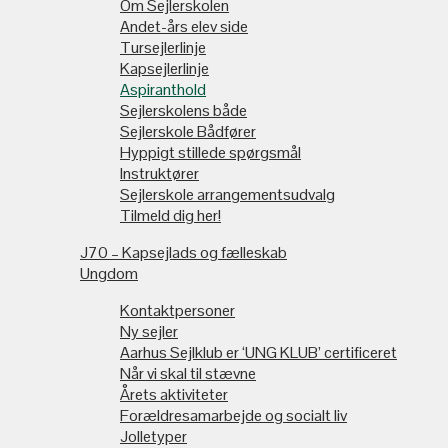
Om Sejlerskolen
Andet-års elev side
Tursejlerlinje
Kapsejlerlinje
Aspiranthold
Sejlerskolens både
Sejlerskole Bådfører
Hyppigt stillede spørgsmål
Instruktører
Sejlerskole arrangementsudvalg
Tilmeld dig her!
J70 – Kapsejlads og fælleskab
Ungdom
Kontaktpersoner
Ny sejler
Aarhus Sejlklub er ‘UNG KLUB’ certificeret
Når vi skal til stævne
Årets aktiviteter
Forældresamarbejde og socialt liv
Jolletyper