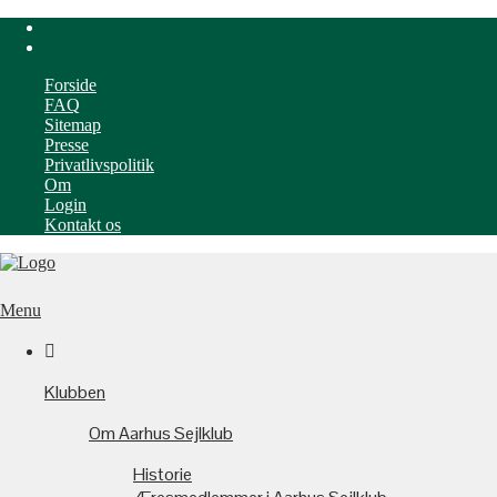
Forside
FAQ
Sitemap
Presse
Privatlivspolitik
Om
Login
Kontakt os
Menu

Klubben
Om Aarhus Sejlklub
Historie