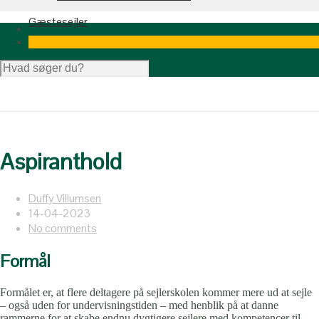
Gæstesejler
Aspiranthold
Duffy Villumsen
14-04-2023
No comments
Formål
Formålet er, at flere deltagere på sejlerskolen kommer mere ud at sejle
– også uden for undervisningstiden – med henblik på at danne
rammerne for at skabe endnu dygtigere sejlere med kompetencer til