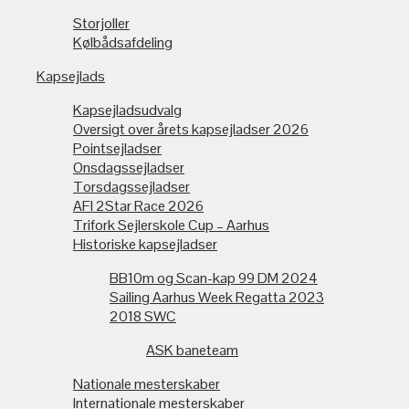
Storjoller
Kølbådsafdeling
Kapsejlads
Kapsejladsudvalg
Oversigt over årets kapsejladser 2026
Pointsejladser
Onsdagssejladser
Torsdagssejladser
AFI 2Star Race 2026
Trifork Sejlerskole Cup – Aarhus
Historiske kapsejladser
BB10m og Scan-kap 99 DM 2024
Sailing Aarhus Week Regatta 2023
2018 SWC
ASK baneteam
Nationale mesterskaber
Internationale mesterskaber