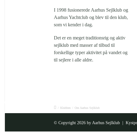
I 1998 fusionerede Aarhus Sejlklub og
Aarhus Yachtclub og blev til den klub,
som vi kender i dag.
Det er en meget traditionsrig og aktiv
sejlklub med masser af tilbud til
forskellige typer aktivitet på vandet og
til sejlere i alle aldre.
/
Klubben
/
Om Aarhus Sejlklub
© Copyright 2026 by
Aarhus Sejlklub
| Kystpr