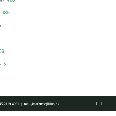
r -
185
-
5
58
5
 -
45 2119 4061 |
mail@aarhussejlklub.dk