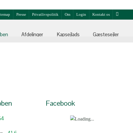
itemap
Presse
Privatlivspolitik
Om
Login
Kontakt os
bben
Afdelinger
Kapsejlads
Gæstesejler
bben
Facebook
54
41,6