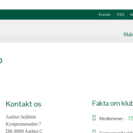
Forside
FAQ
S
Klu
b
Fakta om klu
Kontakt os
Aarhus Sejlklub
7
Medlemmer -
Kystpromenaden 7
DK-8000 Aarhus C