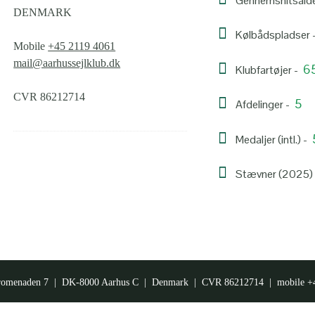
Gennemsnitsalde
DENMARK
Kølbådspladser 
Mobile
+45 2119 4061
mail@aarhussejlklub.dk
6
Klubfartøjer -
CVR 86212714
5
Afdelinger -
Medaljer (intl.) -
Stævner (2025)
omenaden 7 | DK-8000 Aarhus C | Denmark | CVR 86212714 | mobile +