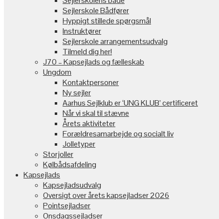
Sejlerskolens både
Sejlerskole Bådfører
Hyppigt stillede spørgsmål
Instruktører
Sejlerskole arrangementsudvalg
Tilmeld dig her!
J70 – Kapsejlads og fælleskab
Ungdom
Kontaktpersoner
Ny sejler
Aarhus Sejlklub er ‘UNG KLUB’ certificeret
Når vi skal til stævne
Årets aktiviteter
Forældresamarbejde og socialt liv
Jolletyper
Storjoller
Kølbådsafdeling
Kapsejlads
Kapsejladsudvalg
Oversigt over årets kapsejladser 2026
Pointsejladser
Onsdagssejladser