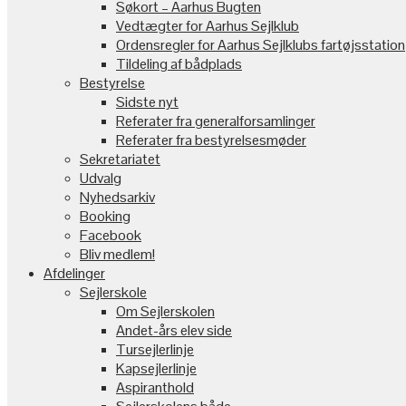
Søkort – Aarhus Bugten
Vedtægter for Aarhus Sejlklub
Ordensregler for Aarhus Sejlklubs fartøjsstation
Tildeling af bådplads
Bestyrelse
Sidste nyt
Referater fra generalforsamlinger
Referater fra bestyrelsesmøder
Sekretariatet
Udvalg
Nyhedsarkiv
Booking
Facebook
Bliv medlem!
Afdelinger
Sejlerskole
Om Sejlerskolen
Andet-års elev side
Tursejlerlinje
Kapsejlerlinje
Aspiranthold