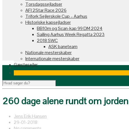
Torsdagssejladser
AFI 2Star Race 2026
Trifork Sejlerskole Cup – Aarhus
Historiske kapsejladser
BB10m og Scan-kap 99 DM 2024
Sailing Aarhus Week Regatta 2023
2018 SWC
ASK baneteam
Nationale mesterskaber
Internationale mesterskaber
Gæstesejler
260 dage alene rundt om jorden i
Jens Erik Hansen
29-01-2018
No comments