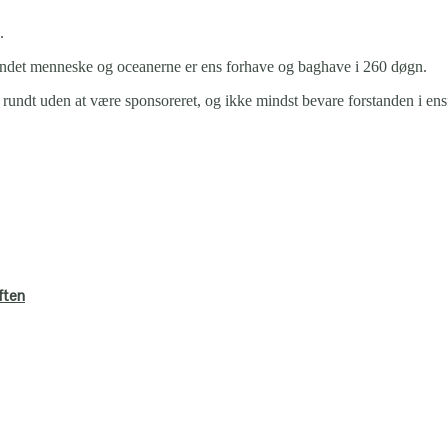
.
t andet menneske og oceanerne er ens forhave og baghave i 260 døgn.
undt uden at være sponsoreret, og ikke mindst bevare forstanden i ens
ften