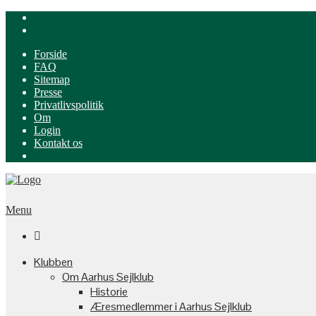
Forside
FAQ
Sitemap
Presse
Privatlivspolitik
Om
Login
Kontakt os
Menu

Klubben
Om Aarhus Sejlklub
Historie
Æresmedlemmer i Aarhus Sejlklub