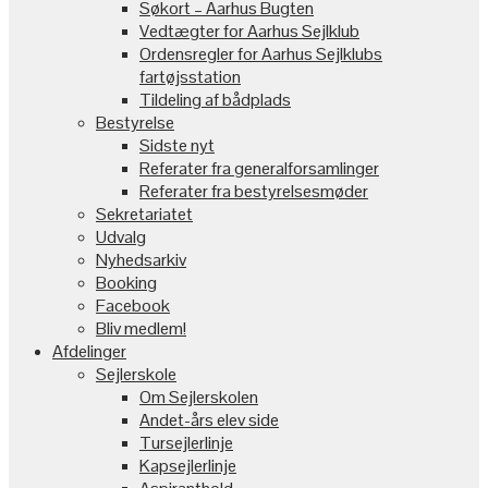
Søkort – Aarhus Bugten
Vedtægter for Aarhus Sejlklub
Ordensregler for Aarhus Sejlklubs
fartøjsstation
Tildeling af bådplads
Bestyrelse
Sidste nyt
Referater fra generalforsamlinger
Referater fra bestyrelsesmøder
Sekretariatet
Udvalg
Nyhedsarkiv
Booking
Facebook
Bliv medlem!
Afdelinger
Sejlerskole
Om Sejlerskolen
Andet-års elev side
Tursejlerlinje
Kapsejlerlinje