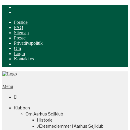
Forside
FAQ
Sitemap
Presse
Privatlivspolitik
Om
Login
Kontakt os
Menu

Klubben
Om Aarhus Sejlklub
Historie
Æresmedlemmer i Aarhus Sejlklub