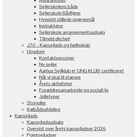
Aspiranthold
Sejlerskolens både
Sejlerskole Bådfører
Hyppigt stillede spørgsmål
Instruktører
Sejlerskole arrangementsudvalg
Tilmeld dig her!
J70 – Kapsejlads og fælleskab
Ungdom
Kontaktpersoner
Ny sejler
Aarhus Sejlklub er ‘UNG KLUB’ certificeret
Når vi skal til stævne
Årets aktiviteter
Forældresamarbejde og socialt liv
Jolletyper
Storjoller
Kølbådsafdeling
Kapsejlads
Kapsejladsudvalg
Oversigt over årets kapsejladser 2026
Pointsejladser