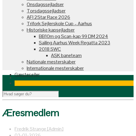
Onsdagssejladser
Torsdagssejladser
AFI 2Star Race 2026
Trifork Sejlerskole Cup – Aarhus
Historiske kapsejladser
BB10m og Scan-kap 99 DM 2024
Sailing Aarhus Week Regatta 2023
2018 SWC
ASK baneteam
Nationale mesterskaber
Internationale mesterskaber
Gæstesejler
Æresmedlem
Fredrik Strange [Admin]
03-01-2026