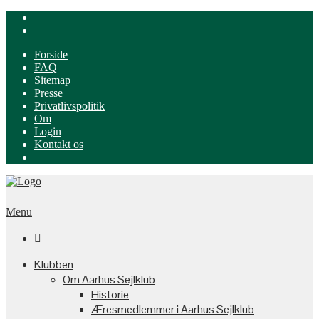
Forside
FAQ
Sitemap
Presse
Privatlivspolitik
Om
Login
Kontakt os
Menu

Klubben
Om Aarhus Sejlklub
Historie
Æresmedlemmer i Aarhus Sejlklub