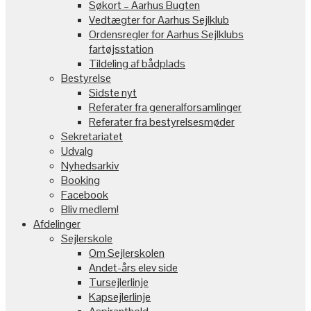
Søkort – Aarhus Bugten
Vedtægter for Aarhus Sejlklub
Ordensregler for Aarhus Sejlklubs
fartøjsstation
Tildeling af bådplads
Bestyrelse
Sidste nyt
Referater fra generalforsamlinger
Referater fra bestyrelsesmøder
Sekretariatet
Udvalg
Nyhedsarkiv
Booking
Facebook
Bliv medlem!
Afdelinger
Sejlerskole
Om Sejlerskolen
Andet-års elev side
Tursejlerlinje
Kapsejlerlinje