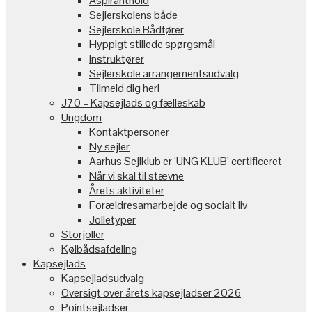
Aspiranthold
Sejlerskolens både
Sejlerskole Bådfører
Hyppigt stillede spørgsmål
Instruktører
Sejlerskole arrangementsudvalg
Tilmeld dig her!
J70 – Kapsejlads og fælleskab
Ungdom
Kontaktpersoner
Ny sejler
Aarhus Sejlklub er ‘UNG KLUB’ certificeret
Når vi skal til stævne
Årets aktiviteter
Forældresamarbejde og socialt liv
Jolletyper
Storjoller
Kølbådsafdeling
Kapsejlads
Kapsejladsudvalg
Oversigt over årets kapsejladser 2026
Pointsejladser