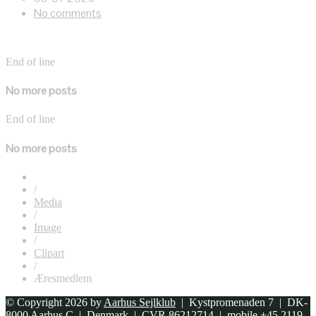
No comments
End of line
No more posts
End of line
No more posts
/
Media
/
Image
/
Clipart
/
Æresmedlem
© Copyright 2026 by
Aarhus Sejlklub
| Kystpromenaden 7 | DK-
8000 Aarhus C | Denmark | CVR 86212714 | mobile +45 2119