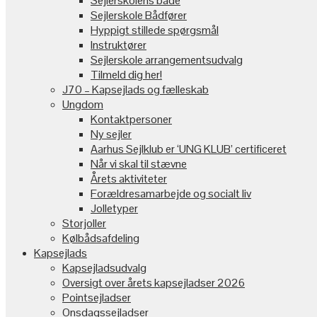
Sejlerskolens både
Sejlerskole Bådfører
Hyppigt stillede spørgsmål
Instruktører
Sejlerskole arrangementsudvalg
Tilmeld dig her!
J70 – Kapsejlads og fælleskab
Ungdom
Kontaktpersoner
Ny sejler
Aarhus Sejlklub er ‘UNG KLUB’ certificeret
Når vi skal til stævne
Årets aktiviteter
Forældresamarbejde og socialt liv
Jolletyper
Storjoller
Kølbådsafdeling
Kapsejlads
Kapsejladsudvalg
Oversigt over årets kapsejladser 2026
Pointsejladser
Onsdagssejladser