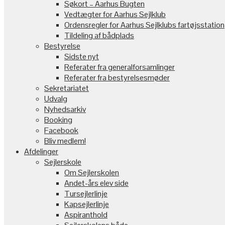
Søkort – Aarhus Bugten
Vedtægter for Aarhus Sejlklub
Ordensregler for Aarhus Sejlklubs fartøjsstation
Tildeling af bådplads
Bestyrelse
Sidste nyt
Referater fra generalforsamlinger
Referater fra bestyrelsesmøder
Sekretariatet
Udvalg
Nyhedsarkiv
Booking
Facebook
Bliv medlem!
Afdelinger
Sejlerskole
Om Sejlerskolen
Andet-års elev side
Tursejlerlinje
Kapsejlerlinje
Aspiranthold