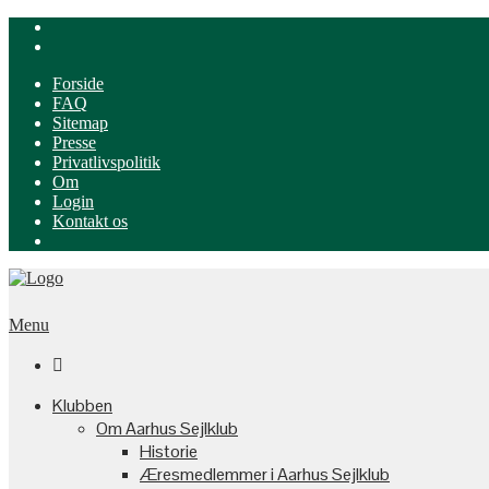
Forside
FAQ
Sitemap
Presse
Privatlivspolitik
Om
Login
Kontakt os
Menu

Klubben
Om Aarhus Sejlklub
Historie
Æresmedlemmer i Aarhus Sejlklub