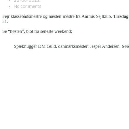
22-08-2022
No comments
Fejr klassebådsmestre og næsten-mestre fra Aarhus Sejlklub.
Tirsdag
21.
Se “høsten”, blot fra seneste weekend:
Spækhugger DM Guld, danmarksmester: Jesper Andersen, Søre