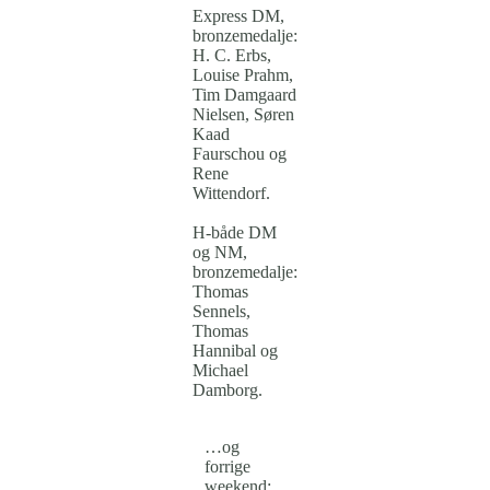
Express DM,
bronzemedalje:
H. C. Erbs,
Louise Prahm,
Tim Damgaard
Nielsen, Søren
Kaad
Faurschou og
Rene
Wittendorf.
H-både DM
og NM,
bronzemedalje:
Thomas
Sennels,
Thomas
Hannibal og
Michael
Damborg.
…og
forrige
weekend: