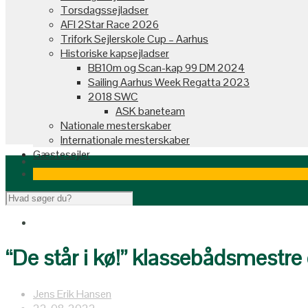
Torsdagssejladser
AFI 2Star Race 2026
Trifork Sejlerskole Cup – Aarhus
Historiske kapsejladser
BB10m og Scan-kap 99 DM 2024
Sailing Aarhus Week Regatta 2023
2018 SWC
ASK baneteam
Nationale mesterskaber
Internationale mesterskaber
Gæstesejler
“De står i kø!” klassebådsmestr
Jens Erik Hansen