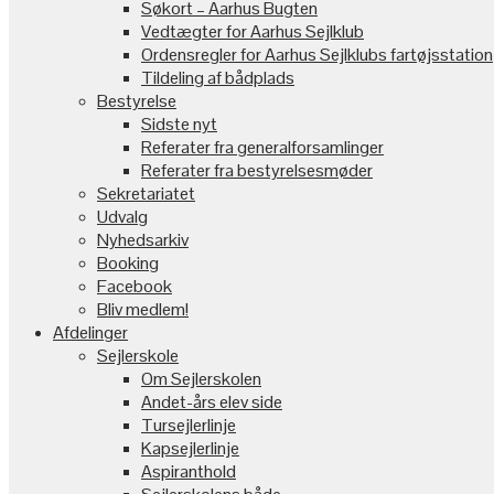
Søkort – Aarhus Bugten
Vedtægter for Aarhus Sejlklub
Ordensregler for Aarhus Sejlklubs fartøjsstation
Tildeling af bådplads
Bestyrelse
Sidste nyt
Referater fra generalforsamlinger
Referater fra bestyrelsesmøder
Sekretariatet
Udvalg
Nyhedsarkiv
Booking
Facebook
Bliv medlem!
Afdelinger
Sejlerskole
Om Sejlerskolen
Andet-års elev side
Tursejlerlinje
Kapsejlerlinje
Aspiranthold