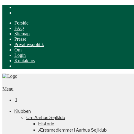
Forside
FAQ
Sitemap
Presse
Privatlivspolitik
Om
Login
Kontakt os
Menu

Klubben
Om Aarhus Sejlklub
Historie
Æresmedlemmer i Aarhus Sejlklub