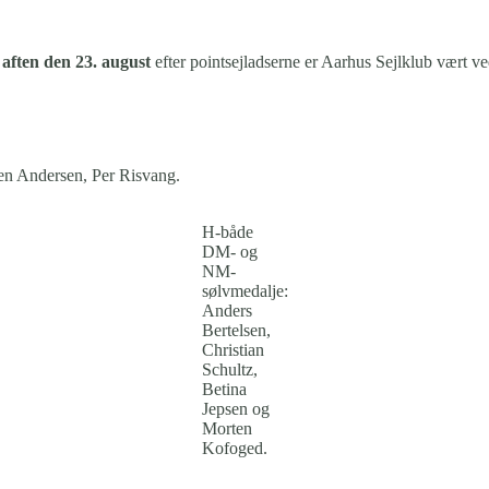
 aften den 23. august
efter pointsejladserne er Aarhus Sejlklub vært ved
n Andersen, Per Risvang.
H-både
DM- og
NM-
sølvmedalje:
Anders
Bertelsen,
Christian
Schultz,
Betina
Jepsen og
Morten
Kofoged.