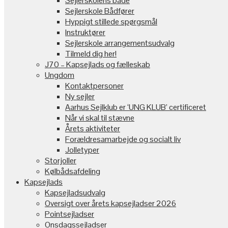
Sejlerskolens både
Sejlerskole Bådfører
Hyppigt stillede spørgsmål
Instruktører
Sejlerskole arrangementsudvalg
Tilmeld dig her!
J70 – Kapsejlads og fælleskab
Ungdom
Kontaktpersoner
Ny sejler
Aarhus Sejlklub er ‘UNG KLUB’ certificeret
Når vi skal til stævne
Årets aktiviteter
Forældresamarbejde og socialt liv
Jolletyper
Storjoller
Kølbådsafdeling
Kapsejlads
Kapsejladsudvalg
Oversigt over årets kapsejladser 2026
Pointsejladser
Onsdagssejladser