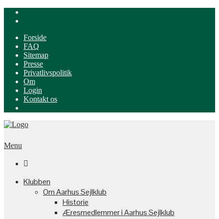
Forside
FAQ
Sitemap
Presse
Privatlivspolitik
Om
Login
Kontakt os
Menu

Klubben
Om Aarhus Sejlklub
Historie
Æresmedlemmer i Aarhus Sejlklub