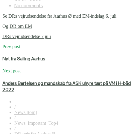
No comments
Se
DRs vejrudsendelse fra Aarhus Ø med EM-indslag
6. juli
Og
DR om EM
DRs vejrudsendelse 7 juli
Prev post
Nyt fra Sailing Aarhus
Next post
Anders Bertelsen og mandskab fra ASK uhyre tæt på VM i H-båd
2022
/
News [tom]
/
News_Important_Top4
/
DR vejr fra Aarhus Ø