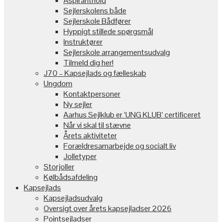
Aspiranthold
Sejlerskolens både
Sejlerskole Bådfører
Hyppigt stillede spørgsmål
Instruktører
Sejlerskole arrangementsudvalg
Tilmeld dig her!
J70 – Kapsejlads og fælleskab
Ungdom
Kontaktpersoner
Ny sejler
Aarhus Sejlklub er ‘UNG KLUB’ certificeret
Når vi skal til stævne
Årets aktiviteter
Forældresamarbejde og socialt liv
Jolletyper
Storjoller
Kølbådsafdeling
Kapsejlads
Kapsejladsudvalg
Oversigt over årets kapsejladser 2026
Pointsejladser