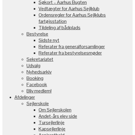
Søkort – Aarhus Bugten
Vedtægter for Aarhus Sejlklub
Ordensregler for Aarhus Sejlklubs
fartøjsstation
Tildeling af bådplads
Bestyrelse
Sidste nyt
Referater fra generalforsamlinger
Referater fra bestyrelsesmøder
Sekretariatet
Udvalg
Nyhedsarkiv
Booking
Facebook
Bliv medlem!
Afdelinger
Sejlerskole
Om Sejlerskolen
Andet-års elev side
Tursejlerlinje
Kapsejlerlinje