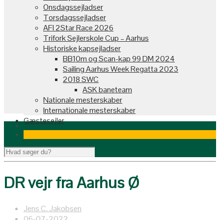
Onsdagssejladser
Torsdagssejladser
AFI 2Star Race 2026
Trifork Sejlerskole Cup – Aarhus
Historiske kapsejladser
BB10m og Scan-kap 99 DM 2024
Sailing Aarhus Week Regatta 2023
2018 SWC
ASK baneteam
Nationale mesterskaber
Internationale mesterskaber
Gæstesejler
DR vejr fra Aarhus Ø
Jens C. Jakobsen
06-07-2022