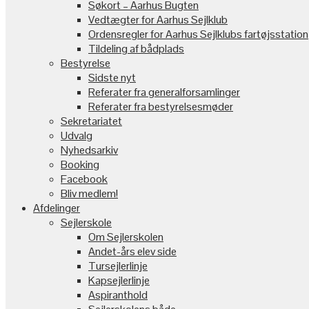
Søkort – Aarhus Bugten
Vedtægter for Aarhus Sejlklub
Ordensregler for Aarhus Sejlklubs fartøjsstation
Tildeling af bådplads
Bestyrelse
Sidste nyt
Referater fra generalforsamlinger
Referater fra bestyrelsesmøder
Sekretariatet
Udvalg
Nyhedsarkiv
Booking
Facebook
Bliv medlem!
Afdelinger
Sejlerskole
Om Sejlerskolen
Andet-års elev side
Tursejlerlinje
Kapsejlerlinje
Aspiranthold