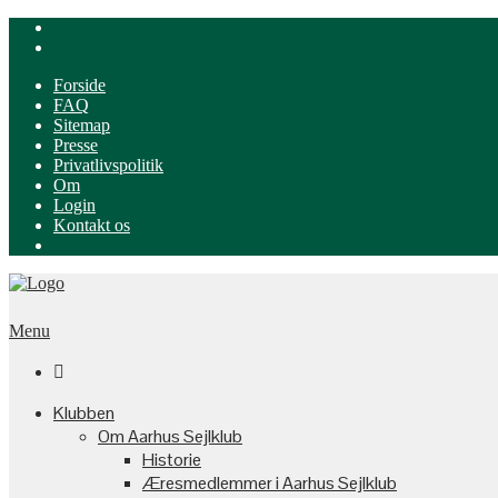
Forside
FAQ
Sitemap
Presse
Privatlivspolitik
Om
Login
Kontakt os
Menu

Klubben
Om Aarhus Sejlklub
Historie
Æresmedlemmer i Aarhus Sejlklub