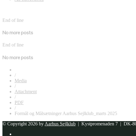
End of line
No more posts
End of line
No more posts
/
Media
/
Attachment
/
PDF
/
Formål og Målsætninger Aarhus Sejlklub_marts 2025
© Copyright 2026 by
Aarhus Sejlklub
| Kystpromenaden 7 | DK-80