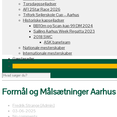
Torsdagssejladser
AFI 2Star Race 2026
Trifork Sejlerskole Cup – Aarhus
Historiske kapsejladser
BB10m og Scan-kap 99 DM 2024
Sailing Aarhus Week Regatta 2023
2018 SWC
ASK baneteam
Nationale mesterskaber
Internationale mesterskaber
Gæstesejler
Formål og Målsætninger Aarhu
Fredrik Strange [Admin]
03-06-2025
No comments