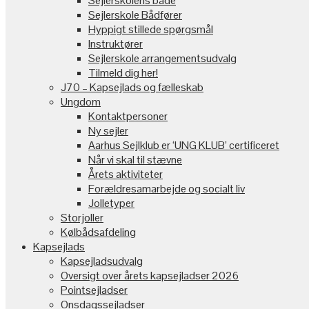
Sejlerskolens både
Sejlerskole Bådfører
Hyppigt stillede spørgsmål
Instruktører
Sejlerskole arrangementsudvalg
Tilmeld dig her!
J70 – Kapsejlads og fælleskab
Ungdom
Kontaktpersoner
Ny sejler
Aarhus Sejlklub er ‘UNG KLUB’ certificeret
Når vi skal til stævne
Årets aktiviteter
Forældresamarbejde og socialt liv
Jolletyper
Storjoller
Kølbådsafdeling
Kapsejlads
Kapsejladsudvalg
Oversigt over årets kapsejladser 2026
Pointsejladser
Onsdagssejladser