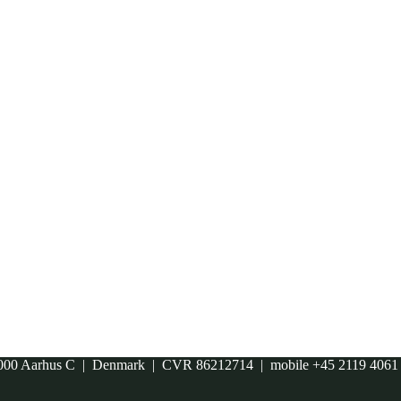
00 Aarhus C | Denmark | CVR 86212714 | mobile +45 2119 406