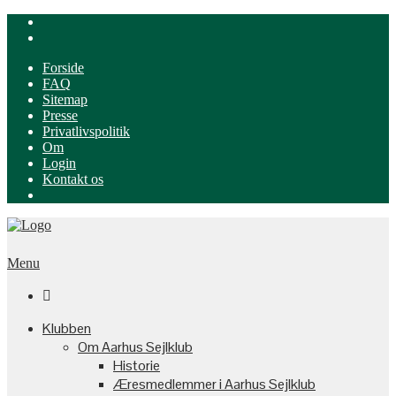
Forside
FAQ
Sitemap
Presse
Privatlivspolitik
Om
Login
Kontakt os
Menu

Klubben
Om Aarhus Sejlklub
Historie
Æresmedlemmer i Aarhus Sejlklub