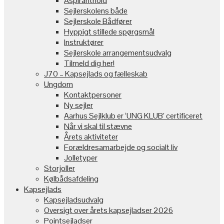
Aspiranthold
Sejlerskolens både
Sejlerskole Bådfører
Hyppigt stillede spørgsmål
Instruktører
Sejlerskole arrangementsudvalg
Tilmeld dig her!
J70 – Kapsejlads og fælleskab
Ungdom
Kontaktpersoner
Ny sejler
Aarhus Sejlklub er ‘UNG KLUB’ certificeret
Når vi skal til stævne
Årets aktiviteter
Forældresamarbejde og socialt liv
Jolletyper
Storjoller
Kølbådsafdeling
Kapsejlads
Kapsejladsudvalg
Oversigt over årets kapsejladser 2026
Pointsejladser