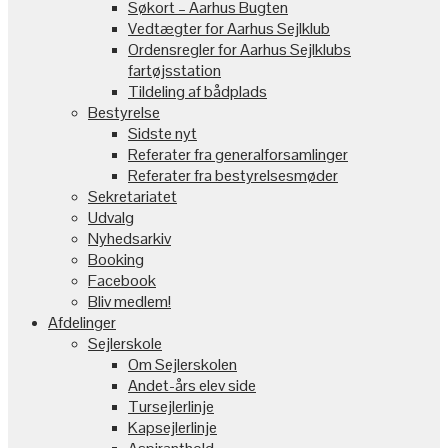
Søkort – Aarhus Bugten
Vedtægter for Aarhus Sejlklub
Ordensregler for Aarhus Sejlklubs
fartøjsstation
Tildeling af bådplads
Bestyrelse
Sidste nyt
Referater fra generalforsamlinger
Referater fra bestyrelsesmøder
Sekretariatet
Udvalg
Nyhedsarkiv
Booking
Facebook
Bliv medlem!
Afdelinger
Sejlerskole
Om Sejlerskolen
Andet-års elev side
Tursejlerlinje
Kapsejlerlinje