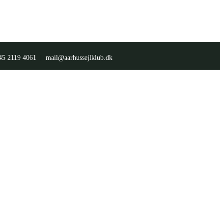
45 2119 4061 |
mail@aarhussejlklub.dk