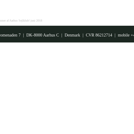
mer af Aarhus Sejlklub! juni 2018
omenaden 7 | DK-8000 Aarhus C | Denmark | CVR 86212714 | mobile +