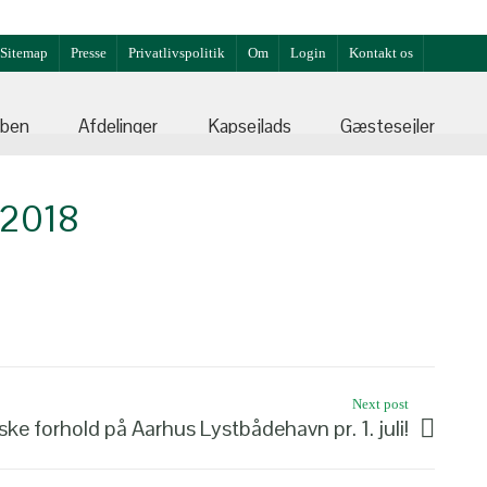
Sitemap
Presse
Privatlivspolitik
Om
Login
Kontakt os
bben
Afdelinger
Kapsejlads
Gæstesejler
 2018
Next post
ske forhold på Aarhus Lystbådehavn pr. 1. juli!