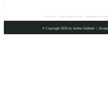
/
News [tom]
/
News_Kanal_Bestyrelse
/
Nyhedsbrev til medlem
© Copyright 2026 by
Aarhus Sejlklub
| Kystpr