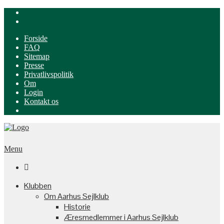
Forside
FAQ
Sitemap
Presse
Privatlivspolitik
Om
Login
Kontakt os
Menu

Klubben
Om Aarhus Sejlklub
Historie
Æresmedlemmer i Aarhus Sejlklub