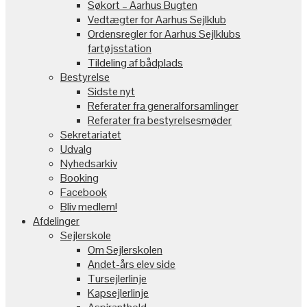
Søkort – Aarhus Bugten
Vedtægter for Aarhus Sejlklub
Ordensregler for Aarhus Sejlklubs
fartøjsstation
Tildeling af bådplads
Bestyrelse
Sidste nyt
Referater fra generalforsamlinger
Referater fra bestyrelsesmøder
Sekretariatet
Udvalg
Nyhedsarkiv
Booking
Facebook
Bliv medlem!
Afdelinger
Sejlerskole
Om Sejlerskolen
Andet-års elev side
Tursejlerlinje
Kapsejlerlinje