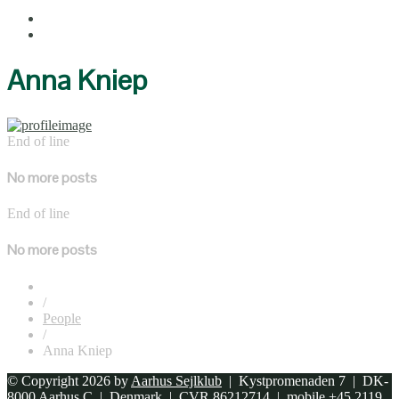
Anna Kniep
End of line
No more posts
End of line
No more posts
/
People
/
Anna Kniep
© Copyright 2026 by
Aarhus Sejlklub
| Kystpromenaden 7 | DK-
8000 Aarhus C | Denmark | CVR 86212714 | mobile +45 2119