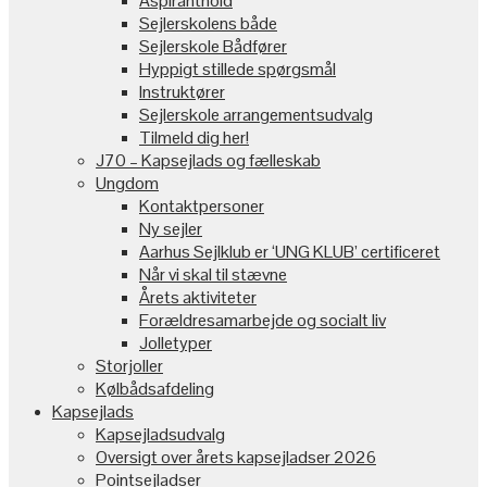
Aspiranthold
Sejlerskolens både
Sejlerskole Bådfører
Hyppigt stillede spørgsmål
Instruktører
Sejlerskole arrangementsudvalg
Tilmeld dig her!
J70 – Kapsejlads og fælleskab
Ungdom
Kontaktpersoner
Ny sejler
Aarhus Sejlklub er ‘UNG KLUB’ certificeret
Når vi skal til stævne
Årets aktiviteter
Forældresamarbejde og socialt liv
Jolletyper
Storjoller
Kølbådsafdeling
Kapsejlads
Kapsejladsudvalg
Oversigt over årets kapsejladser 2026
Pointsejladser