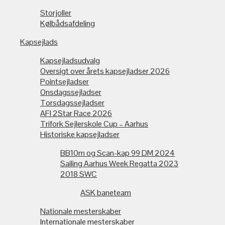
Storjoller
Kølbådsafdeling
Kapsejlads
Kapsejladsudvalg
Oversigt over årets kapsejladser 2026
Pointsejladser
Onsdagssejladser
Torsdagssejladser
AFI 2Star Race 2026
Trifork Sejlerskole Cup – Aarhus
Historiske kapsejladser
BB10m og Scan-kap 99 DM 2024
Sailing Aarhus Week Regatta 2023
2018 SWC
ASK baneteam
Nationale mesterskaber
Internationale mesterskaber