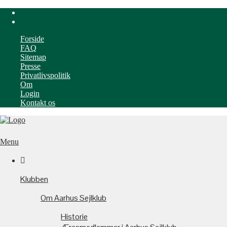
Forside
FAQ
Sitemap
Presse
Privatlivspolitik
Om
Login
Kontakt os
Menu

Klubben
Om Aarhus Sejlklub
Historie