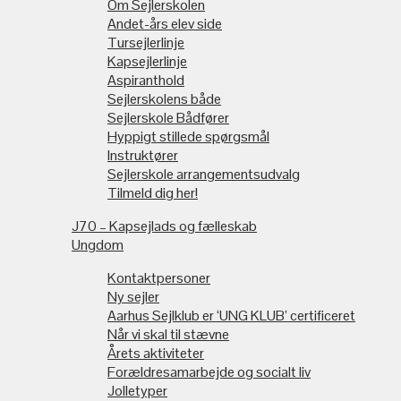
Om Sejlerskolen
Andet-års elev side
Tursejlerlinje
Kapsejlerlinje
Aspiranthold
Sejlerskolens både
Sejlerskole Bådfører
Hyppigt stillede spørgsmål
Instruktører
Sejlerskole arrangementsudvalg
Tilmeld dig her!
J70 – Kapsejlads og fælleskab
Ungdom
Kontaktpersoner
Ny sejler
Aarhus Sejlklub er ‘UNG KLUB’ certificeret
Når vi skal til stævne
Årets aktiviteter
Forældresamarbejde og socialt liv
Jolletyper