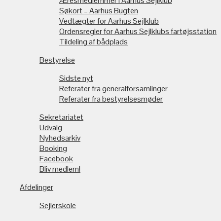
Æresmedlemmer i Aarhus Sejlklub
Søkort – Aarhus Bugten
Vedtægter for Aarhus Sejlklub
Ordensregler for Aarhus Sejlklubs fartøjsstation
Tildeling af bådplads
Bestyrelse
Sidste nyt
Referater fra generalforsamlinger
Referater fra bestyrelsesmøder
Sekretariatet
Udvalg
Nyhedsarkiv
Booking
Facebook
Bliv medlem!
Afdelinger
Sejlerskole