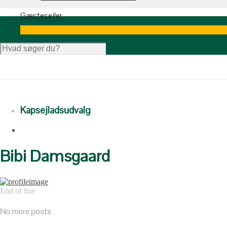
Gæstesejler
Kapsejladsudvalg
Bibi Damsgaard
End of line
No more posts