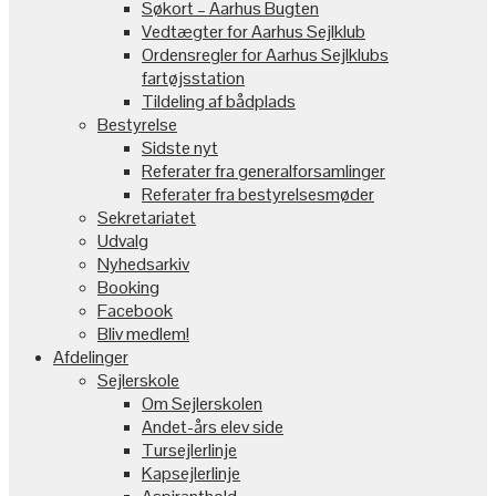
Søkort – Aarhus Bugten
Vedtægter for Aarhus Sejlklub
Ordensregler for Aarhus Sejlklubs
fartøjsstation
Tildeling af bådplads
Bestyrelse
Sidste nyt
Referater fra generalforsamlinger
Referater fra bestyrelsesmøder
Sekretariatet
Udvalg
Nyhedsarkiv
Booking
Facebook
Bliv medlem!
Afdelinger
Sejlerskole
Om Sejlerskolen
Andet-års elev side
Tursejlerlinje
Kapsejlerlinje