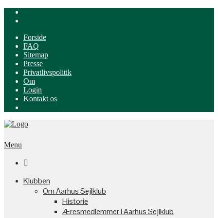
Forside
FAQ
Sitemap
Presse
Privatlivspolitik
Om
Login
Kontakt os
Menu

Klubben
Om Aarhus Sejlklub
Historie
Æresmedlemmer i Aarhus Sejlklub