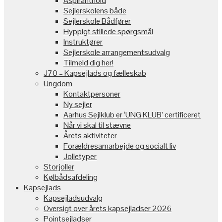
Aspiranthold
Sejlerskolens både
Sejlerskole Bådfører
Hyppigt stillede spørgsmål
Instruktører
Sejlerskole arrangementsudvalg
Tilmeld dig her!
J70 – Kapsejlads og fælleskab
Ungdom
Kontaktpersoner
Ny sejler
Aarhus Sejlklub er ‘UNG KLUB’ certificeret
Når vi skal til stævne
Årets aktiviteter
Forældresamarbejde og socialt liv
Jolletyper
Storjoller
Kølbådsafdeling
Kapsejlads
Kapsejladsudvalg
Oversigt over årets kapsejladser 2026
Pointsejladser