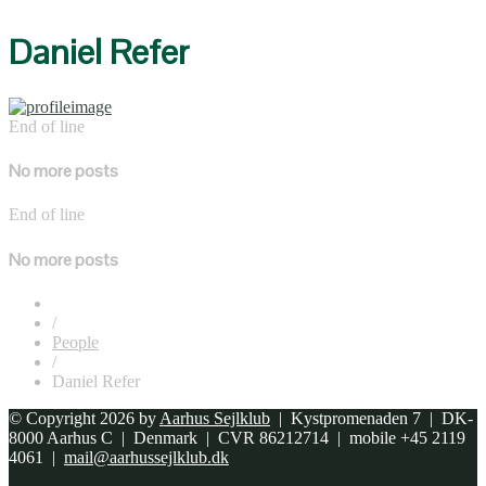
Daniel Refer
End of line
No more posts
End of line
No more posts
/
People
/
Daniel Refer
© Copyright 2026 by
Aarhus Sejlklub
| Kystpromenaden 7 | DK-
8000 Aarhus C | Denmark | CVR 86212714 | mobile +45 2119
4061 |
mail@aarhussejlklub.dk