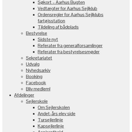
Søkort – Aarhus Bugten
Vedtægter for Aarhus Sejlklub
Ordensregler for Aarhus Sejlklubs
fartøjsstation
Tildeling af bådplads
Bestyrelse
Sidste nyt
Referater fra generalforsamlinger
Referater fra bestyrelsesmøder
Sekretariatet
Udvalg
Nyhedsarkiv
Booking
Facebook
Bliv medlem!
Afdelinger
Sejlerskole
Om Sejlerskolen
Andet-års elev side
Tursejlerlinje
Kapsejlerlinje