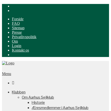
Forside
FAQ
Sitemap
Presse
Privatlivspolitik
Om
Login
Kontakt os
Menu

Klubben
Om Aarhus Sejlklub
Historie
Æresmedlemmer i Aarhus Sejlklub