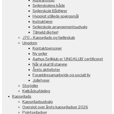
Aspiranthold
Sejlerskolens både
Sejlerskole Bådfører
Hyppigt stillede spørgsmål
Instruktører
Sejlerskole arrangementsudvalg
Tilmeld dig her!
J70 – Kapsejlads og fælleskab
Ungdom
Kontaktpersoner
Ny sejler
Aarhus Sejlklub er ‘UNG KLUB’ certificeret
Når vi skal til stævne
Årets aktiviteter
Forældresamarbejde og socialt liv
Jolletyper
Storjoller
Kølbådsafdeling
Kapsejlads
Kapsejladsudvalg
Oversigt over årets kapsejladser 2026
Pointsejladser