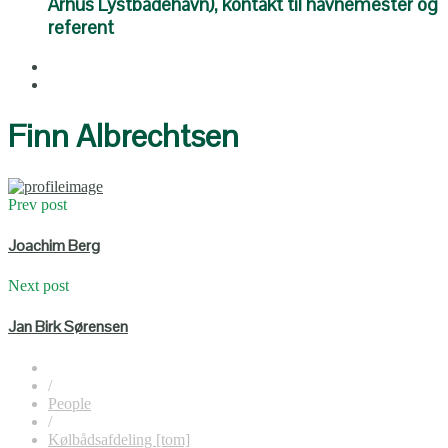
Århus Lystbådehavn), kontakt til havnemester og
referent
Finn Albrechtsen
Prev post
Joachim Berg
Next post
Jan Birk Sørensen
/
People
/
Kølbådsafdeling [tom]