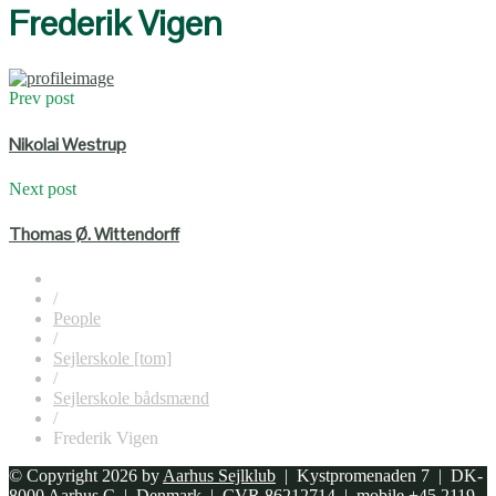
Frederik Vigen
Prev post
Nikolai Westrup
Next post
Thomas Ø. Wittendorff
/
People
/
Sejlerskole [tom]
/
Sejlerskole bådsmænd
/
Frederik Vigen
© Copyright 2026 by
Aarhus Sejlklub
| Kystpromenaden 7 | DK-
8000 Aarhus C | Denmark | CVR 86212714 | mobile +45 2119