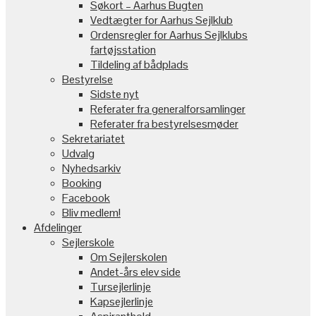
Søkort – Aarhus Bugten
Vedtægter for Aarhus Sejlklub
Ordensregler for Aarhus Sejlklubs
fartøjsstation
Tildeling af bådplads
Bestyrelse
Sidste nyt
Referater fra generalforsamlinger
Referater fra bestyrelsesmøder
Sekretariatet
Udvalg
Nyhedsarkiv
Booking
Facebook
Bliv medlem!
Afdelinger
Sejlerskole
Om Sejlerskolen
Andet-års elev side
Tursejlerlinje
Kapsejlerlinje