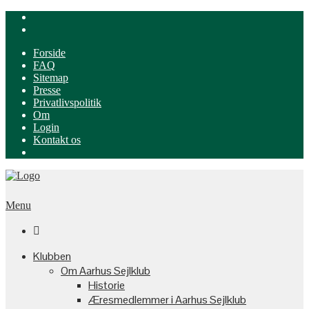
Forside
FAQ
Sitemap
Presse
Privatlivspolitik
Om
Login
Kontakt os
Menu

Klubben
Om Aarhus Sejlklub
Historie
Æresmedlemmer i Aarhus Sejlklub