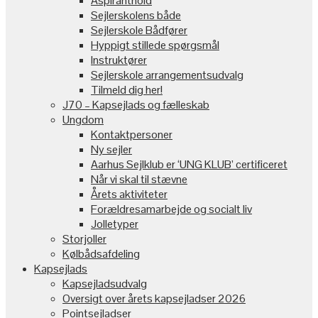
Aspiranthold
Sejlerskolens både
Sejlerskole Bådfører
Hyppigt stillede spørgsmål
Instruktører
Sejlerskole arrangementsudvalg
Tilmeld dig her!
J70 – Kapsejlads og fælleskab
Ungdom
Kontaktpersoner
Ny sejler
Aarhus Sejlklub er ‘UNG KLUB’ certificeret
Når vi skal til stævne
Årets aktiviteter
Forældresamarbejde og socialt liv
Jolletyper
Storjoller
Kølbådsafdeling
Kapsejlads
Kapsejladsudvalg
Oversigt over årets kapsejladser 2026
Pointsejladser