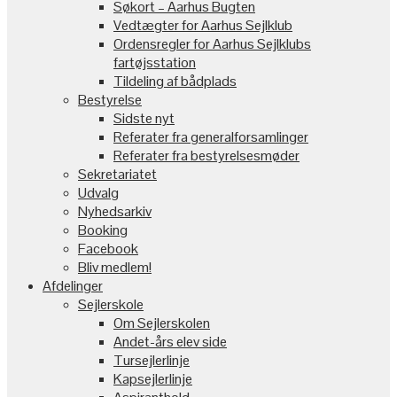
Søkort – Aarhus Bugten
Vedtægter for Aarhus Sejlklub
Ordensregler for Aarhus Sejlklubs
fartøjsstation
Tildeling af bådplads
Bestyrelse
Sidste nyt
Referater fra generalforsamlinger
Referater fra bestyrelsesmøder
Sekretariatet
Udvalg
Nyhedsarkiv
Booking
Facebook
Bliv medlem!
Afdelinger
Sejlerskole
Om Sejlerskolen
Andet-års elev side
Tursejlerlinje
Kapsejlerlinje