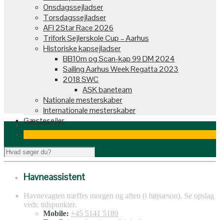
Onsdagssejladser
Torsdagssejladser
AFI 2Star Race 2026
Trifork Sejlerskole Cup – Aarhus
Historiske kapsejladser
BB10m og Scan-kap 99 DM 2024
Sailing Aarhus Week Regatta 2023
2018 SWC
ASK baneteam
Nationale mesterskaber
Internationale mesterskaber
Gæstesejler
Havneassistent
Havnevagten træffes morgen og aften (i højsæson). Se opslag
vedr. tidspunkter.
Mobile:
+45 5141 5189