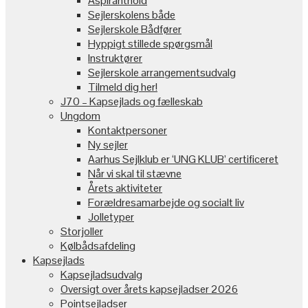
Aspiranthold
Sejlerskolens både
Sejlerskole Bådfører
Hyppigt stillede spørgsmål
Instruktører
Sejlerskole arrangementsudvalg
Tilmeld dig her!
J70 – Kapsejlads og fælleskab
Ungdom
Kontaktpersoner
Ny sejler
Aarhus Sejlklub er ‘UNG KLUB’ certificeret
Når vi skal til stævne
Årets aktiviteter
Forældresamarbejde og socialt liv
Jolletyper
Storjoller
Kølbådsafdeling
Kapsejlads
Kapsejladsudvalg
Oversigt over årets kapsejladser 2026
Pointsejladser