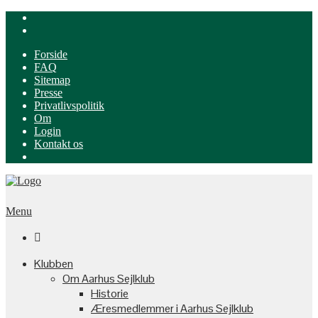
Forside
FAQ
Sitemap
Presse
Privatlivspolitik
Om
Login
Kontakt os
Menu

Klubben
Om Aarhus Sejlklub
Historie
Æresmedlemmer i Aarhus Sejlklub