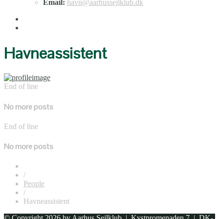
Email:
havn@aarhussejlklub.dk
Havneassistent
End of line
No more posts
End of line
No more posts
/
People
/
Havneassistent
© Copyright 2026 by
Aarhus Sejlklub
| Kystpromenaden 7 | DK-