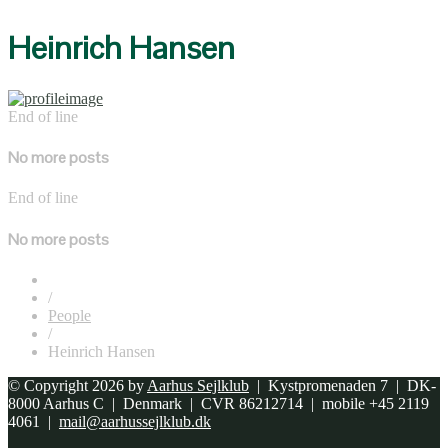
Heinrich Hansen
End of line
No more posts
End of line
No more posts
/
People
/
Heinrich Hansen
© Copyright 2026 by
Aarhus Sejlklub
| Kystpromenaden 7 | DK-
8000 Aarhus C | Denmark | CVR 86212714 | mobile +45 2119
4061 |
mail@aarhussejlklub.dk