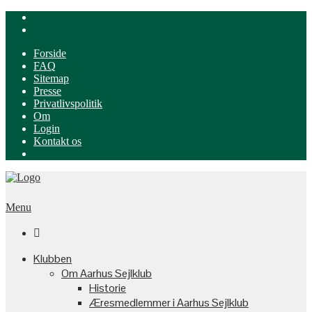
Forside
FAQ
Sitemap
Presse
Privatlivspolitik
Om
Login
Kontakt os
Menu

Klubben
Om Aarhus Sejlklub
Historie
Æresmedlemmer i Aarhus Sejlklub