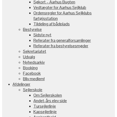
Søkort – Aarhus Bugten
Vedtægter for Aarhus Sejlklub
Ordensregler for Aarhus Sejlklubs
fartøjsstation
Tildeling af bådplads
Bestyrelse
Sidste nyt
Referater fra generalforsamlinger
Referater fra bestyrelsesmøder
Sekretariatet
Udvalg
Nyhedsarkiv
Booking
Facebook
Bliv medlem!
Afdelinger
Sejlerskole
Om Sejlerskolen
Andet-års elev side
Tursejlerlinje
Kapsejlerlinje