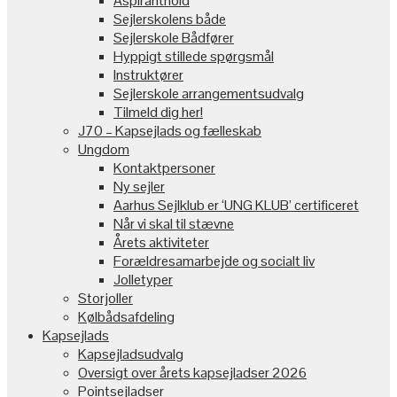
Aspiranthold
Sejlerskolens både
Sejlerskole Bådfører
Hyppigt stillede spørgsmål
Instruktører
Sejlerskole arrangementsudvalg
Tilmeld dig her!
J70 – Kapsejlads og fælleskab
Ungdom
Kontaktpersoner
Ny sejler
Aarhus Sejlklub er ‘UNG KLUB’ certificeret
Når vi skal til stævne
Årets aktiviteter
Forældresamarbejde og socialt liv
Jolletyper
Storjoller
Kølbådsafdeling
Kapsejlads
Kapsejladsudvalg
Oversigt over årets kapsejladser 2026
Pointsejladser