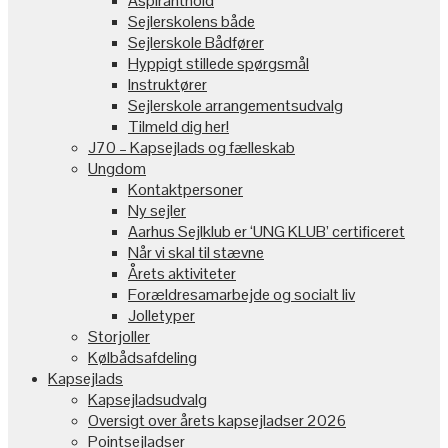
Aspiranthold
Sejlerskolens både
Sejlerskole Bådfører
Hyppigt stillede spørgsmål
Instruktører
Sejlerskole arrangementsudvalg
Tilmeld dig her!
J70 – Kapsejlads og fælleskab
Ungdom
Kontaktpersoner
Ny sejler
Aarhus Sejlklub er ‘UNG KLUB’ certificeret
Når vi skal til stævne
Årets aktiviteter
Forældresamarbejde og socialt liv
Jolletyper
Storjoller
Kølbådsafdeling
Kapsejlads
Kapsejladsudvalg
Oversigt over årets kapsejladser 2026
Pointsejladser