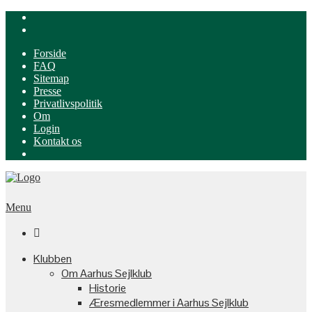
Forside
FAQ
Sitemap
Presse
Privatlivspolitik
Om
Login
Kontakt os
Menu

Klubben
Om Aarhus Sejlklub
Historie
Æresmedlemmer i Aarhus Sejlklub