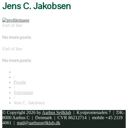
Jens C. Jakobsen
End of line
No more posts
End of line
No more posts
/
People
/
Sekretariat
/
Jens C. Jakobsen
© Copyright 2026 by
Aarhus Sejlklub
| Kystpromenaden 7 | DK-
8000 Aarhus C | Denmark | CVR 86212714 | mobile +45 2119
4061 |
mail@aarhussejlklub.dk