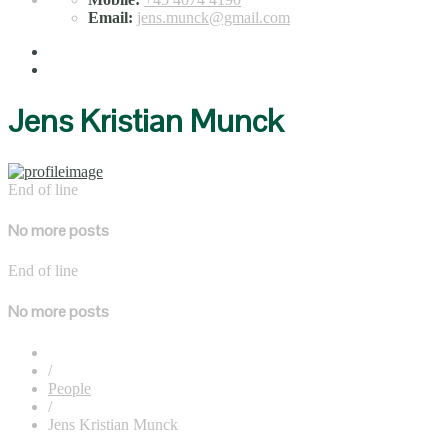
Email:
jens.munck@gmail.com
Jens Kristian Munck
End of line
No more posts
End of line
No more posts
/
People
/
Jens Kristian Munck