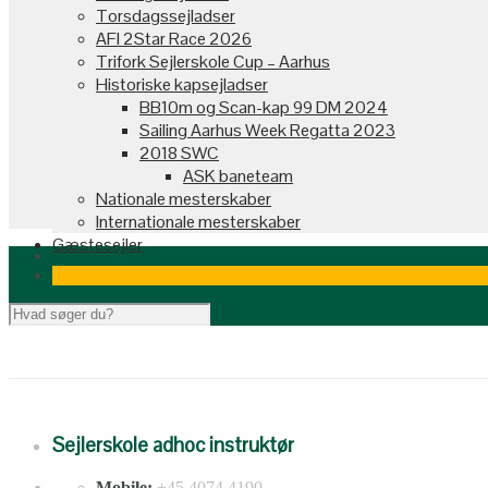
Torsdagssejladser
AFI 2Star Race 2026
Trifork Sejlerskole Cup – Aarhus
Historiske kapsejladser
BB10m og Scan-kap 99 DM 2024
Sailing Aarhus Week Regatta 2023
2018 SWC
ASK baneteam
Nationale mesterskaber
Internationale mesterskaber
Gæstesejler
Sejlerskole adhoc instruktør
Mobile:
+45 4074 4190