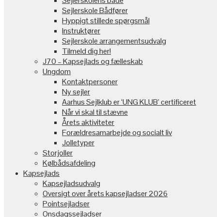
Sejlerskolens både
Sejlerskole Bådfører
Hyppigt stillede spørgsmål
Instruktører
Sejlerskole arrangementsudvalg
Tilmeld dig her!
J70 – Kapsejlads og fælleskab
Ungdom
Kontaktpersoner
Ny sejler
Aarhus Sejlklub er ‘UNG KLUB’ certificeret
Når vi skal til stævne
Årets aktiviteter
Forældresamarbejde og socialt liv
Jolletyper
Storjoller
Kølbådsafdeling
Kapsejlads
Kapsejladsudvalg
Oversigt over årets kapsejladser 2026
Pointsejladser
Onsdagssejladser