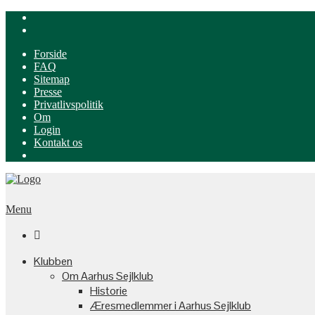
Forside
FAQ
Sitemap
Presse
Privatlivspolitik
Om
Login
Kontakt os
Menu

Klubben
Om Aarhus Sejlklub
Historie
Æresmedlemmer i Aarhus Sejlklub