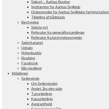
Søkort – Aarhus Bugten
Vedtægter for Aarhus Sejlklub
Ordensregler for Aarhus Sejlklubs fartøjsstation
Tildeling af bådplads
Bestyrelse
Sidste nyt
Referater fra generalforsamlinger
Referater fra bestyrelsesmøder
Sekretariatet
Udvalg
Nyhedsarkiv
Booking
Facebook
Bliv medlem!
Afdelinger
Sejlerskole
Om Sejlerskolen
Andet-års elev side
Tursejlerlinje
Kapsejlerlinje
Aspiranthold