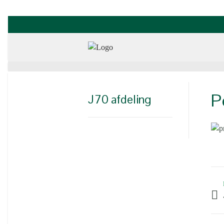
P
J70 afdeling