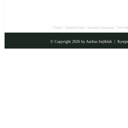
/
People
/
Sportsbåd [tom]
/
Sportsbåd Styregruppe
/
Peter War
© Copyright 2026 by
Aarhus Sejlklub
| Kystpr