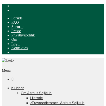
Forside
FAQ
Sitemap
Presse
Privatlivspolitik
Om
Login
Kontakt os
Menu

Klubben
Om Aarhus Sejlklub
Historie
Æresmedlemmer i Aarhus Sejlklub