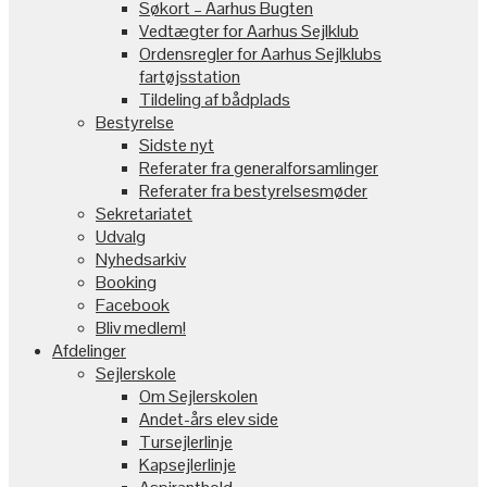
Søkort – Aarhus Bugten
Vedtægter for Aarhus Sejlklub
Ordensregler for Aarhus Sejlklubs
fartøjsstation
Tildeling af bådplads
Bestyrelse
Sidste nyt
Referater fra generalforsamlinger
Referater fra bestyrelsesmøder
Sekretariatet
Udvalg
Nyhedsarkiv
Booking
Facebook
Bliv medlem!
Afdelinger
Sejlerskole
Om Sejlerskolen
Andet-års elev side
Tursejlerlinje
Kapsejlerlinje