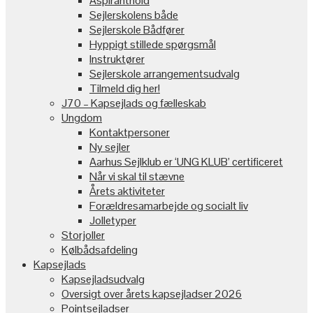
Aspiranthold
Sejlerskolens både
Sejlerskole Bådfører
Hyppigt stillede spørgsmål
Instruktører
Sejlerskole arrangementsudvalg
Tilmeld dig her!
J70 – Kapsejlads og fælleskab
Ungdom
Kontaktpersoner
Ny sejler
Aarhus Sejlklub er ‘UNG KLUB’ certificeret
Når vi skal til stævne
Årets aktiviteter
Forældresamarbejde og socialt liv
Jolletyper
Storjoller
Kølbådsafdeling
Kapsejlads
Kapsejladsudvalg
Oversigt over årets kapsejladser 2026
Pointsejladser