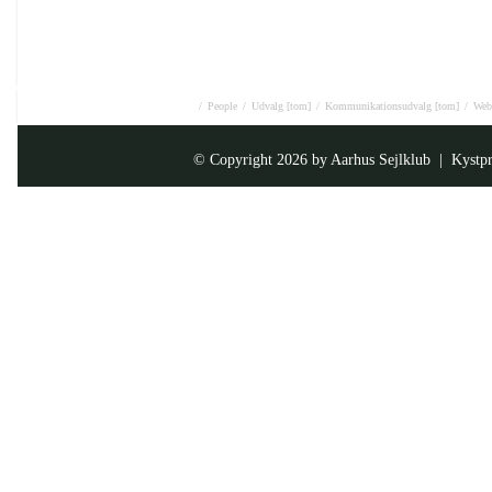
/
People
/
Udvalg [tom]
/
Kommunikationsudvalg [tom]
/
Web
© Copyright 2026 by
Aarhus Sejlklub
| Kystpr