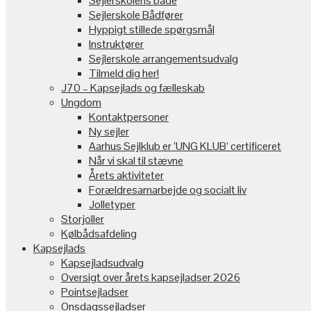
Sejlerskolens både
Sejlerskole Bådfører
Hyppigt stillede spørgsmål
Instruktører
Sejlerskole arrangementsudvalg
Tilmeld dig her!
J70 – Kapsejlads og fælleskab
Ungdom
Kontaktpersoner
Ny sejler
Aarhus Sejlklub er ‘UNG KLUB’ certificeret
Når vi skal til stævne
Årets aktiviteter
Forældresamarbejde og socialt liv
Jolletyper
Storjoller
Kølbådsafdeling
Kapsejlads
Kapsejladsudvalg
Oversigt over årets kapsejladser 2026
Pointsejladser
Onsdagssejladser