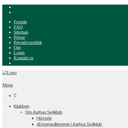
Forside
FAQ
Sitemap
Presse
Privatlivspolitik
Om
Login
Kontakt os
Menu

Klubben
Om Aarhus Sejlklub
Historie
Æresmedlemmer i Aarhus Sejlklub