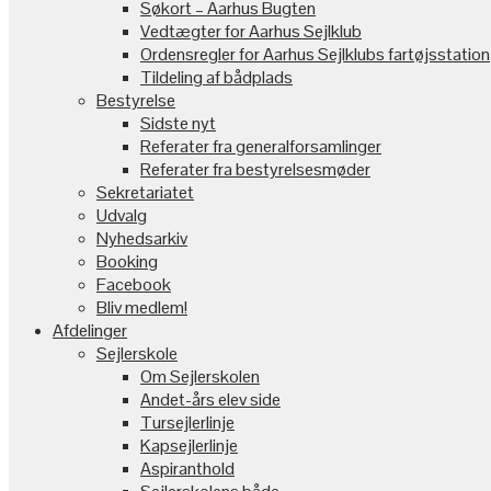
Søkort – Aarhus Bugten
Vedtægter for Aarhus Sejlklub
Ordensregler for Aarhus Sejlklubs fartøjsstation
Tildeling af bådplads
Bestyrelse
Sidste nyt
Referater fra generalforsamlinger
Referater fra bestyrelsesmøder
Sekretariatet
Udvalg
Nyhedsarkiv
Booking
Facebook
Bliv medlem!
Afdelinger
Sejlerskole
Om Sejlerskolen
Andet-års elev side
Tursejlerlinje
Kapsejlerlinje
Aspiranthold