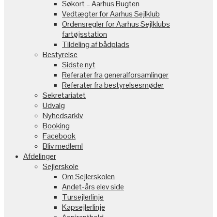
Søkort – Aarhus Bugten
Vedtægter for Aarhus Sejlklub
Ordensregler for Aarhus Sejlklubs
fartøjsstation
Tildeling af bådplads
Bestyrelse
Sidste nyt
Referater fra generalforsamlinger
Referater fra bestyrelsesmøder
Sekretariatet
Udvalg
Nyhedsarkiv
Booking
Facebook
Bliv medlem!
Afdelinger
Sejlerskole
Om Sejlerskolen
Andet-års elev side
Tursejlerlinje
Kapsejlerlinje