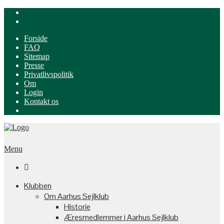
Forside
FAQ
Sitemap
Presse
Privatlivspolitik
Om
Login
Kontakt os
Menu

Klubben
Om Aarhus Sejlklub
Historie
Æresmedlemmer i Aarhus Sejlklub