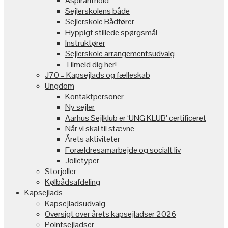
Aspiranthold
Sejlerskolens både
Sejlerskole Bådfører
Hyppigt stillede spørgsmål
Instruktører
Sejlerskole arrangementsudvalg
Tilmeld dig her!
J70 – Kapsejlads og fælleskab
Ungdom
Kontaktpersoner
Ny sejler
Aarhus Sejlklub er ‘UNG KLUB’ certificeret
Når vi skal til stævne
Årets aktiviteter
Forældresamarbejde og socialt liv
Jolletyper
Storjoller
Kølbådsafdeling
Kapsejlads
Kapsejladsudvalg
Oversigt over årets kapsejladser 2026
Pointsejladser