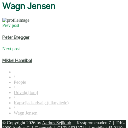
Wagn Jensen
Prev post
Peter Brøgger
Next post
Mikkel Hannibal
/
People
/
Udvalg [tom]
/
Kapsejladsudvalg (tilknyttede)
/
Wagn Jensen
© Copyright 2026 by
Aarhus Sejlklub
| Kystpromenaden 7 | DK-
8000 Aarhus C | Denmark | CVR 86212714 | mobile +45 2119