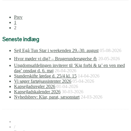
Prev
1
2
Seneste indlæg
Sejl Egå Tun Star i weekenden 29.-30. august
05-08-2026
Hvor møder vi dig? – Brugerundersøgelse ⛵
20-05-2026
Ungdomsafdelingen inviterer til ‘Kig forbi & ta’ en ven med
dag’ onsdag d. 6. maj
26-04-2026
Standerskifte lørdag d. 25/4 kl. 15
14-04-2026
Vi søger fartøjsassistenter 2026
05-04-2026
Kapsejladsregler 2026
01-04-2026
Kapsejladskalender 2026
30-03-2026
Nyhedsbrev: Klar, parat, sæsonstart
24-03-2026
/