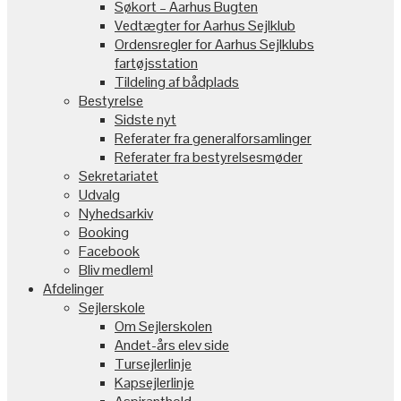
Søkort – Aarhus Bugten
Vedtægter for Aarhus Sejlklub
Ordensregler for Aarhus Sejlklubs
fartøjsstation
Tildeling af bådplads
Bestyrelse
Sidste nyt
Referater fra generalforsamlinger
Referater fra bestyrelsesmøder
Sekretariatet
Udvalg
Nyhedsarkiv
Booking
Facebook
Bliv medlem!
Afdelinger
Sejlerskole
Om Sejlerskolen
Andet-års elev side
Tursejlerlinje
Kapsejlerlinje