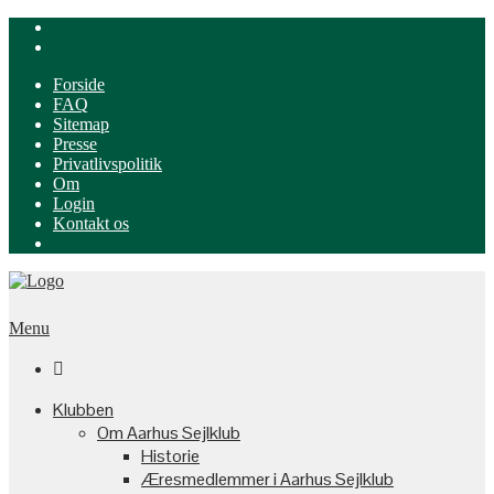
Forside
FAQ
Sitemap
Presse
Privatlivspolitik
Om
Login
Kontakt os
Menu

Klubben
Om Aarhus Sejlklub
Historie
Æresmedlemmer i Aarhus Sejlklub