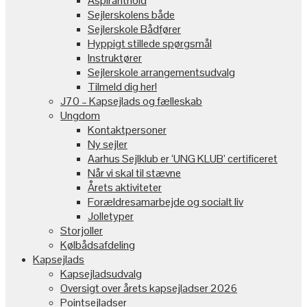
Aspiranthold
Sejlerskolens både
Sejlerskole Bådfører
Hyppigt stillede spørgsmål
Instruktører
Sejlerskole arrangementsudvalg
Tilmeld dig her!
J70 – Kapsejlads og fælleskab
Ungdom
Kontaktpersoner
Ny sejler
Aarhus Sejlklub er ‘UNG KLUB’ certificeret
Når vi skal til stævne
Årets aktiviteter
Forældresamarbejde og socialt liv
Jolletyper
Storjoller
Kølbådsafdeling
Kapsejlads
Kapsejladsudvalg
Oversigt over årets kapsejladser 2026
Pointsejladser