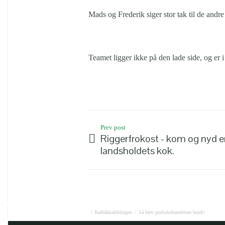
Mads og Frederik siger stor tak til de and
Teamet ligger ikke på den lade side, og er 
Prev post
Riggerfrokost - kom og nyd en 
landsholdets kok.
/
Kølbådsafdelingen
/
Så blev podieforbandelsen brudt!