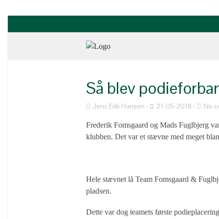
Så blev podieforba
Jens Erik Hansen
21-05-2018
No 
Frederik Fomsgaard og Mads Fuglbjerg var 
klubben. Det var et stævne med meget blandede
Hele stævnet lå Team Fomsgaard & Fuglbjerg 
pladsen.
Dette var dog teamets første podieplacering s