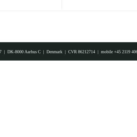
7 | DK-8000 Aarhus C | Denmark | CVR 86212714 | mobile +45 2119 4