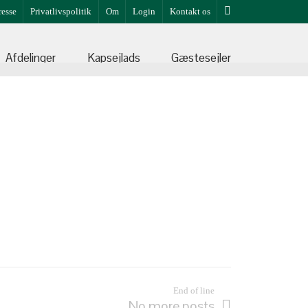
resse
Privatlivspolitik
Om
Login
Kontakt os
Afdelinger
Kapsejlads
Gæstesejler
End of line
No more posts