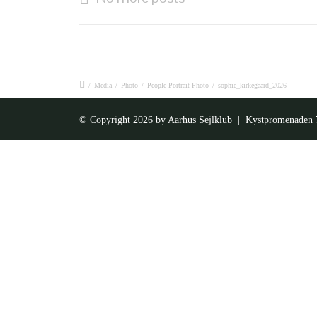
/
Media
/
Photo
/
People Portrait Photo
/
sophie_kirkegaard_2026
© Copyright 2026 by
Aarhus Sejlklub
| Kystpromenaden 