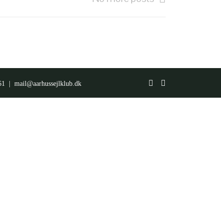
061 |
mail@aarhussejlklub.dk