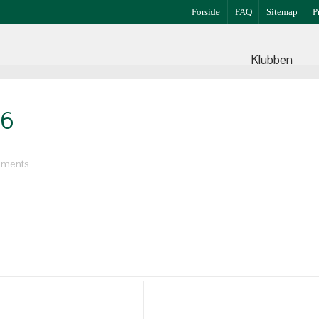
Forside
FAQ
Sitemap
P
Klubben
26
mments