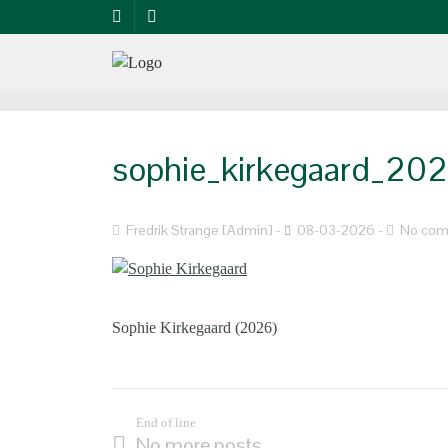
sophie_kirkegaard_20
Fredrik Strange [Admin]
08-03-2026
No co
Sophie Kirkegaard (2026)
End of line
No more posts