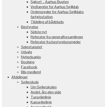
Søkort – Aarhus Bugten
Vedtægter for Aarhus Sejlklub
Ordensregler for Aarhus Sejlklubs
fartøjsstation
Tildeling af bådplads
Bestyrelse
Sidste nyt
Referater fra generalforsamlinger
Referater fra bestyrelsesmøder
Sekretariatet
Udvalg
Nyhedsarkiv
Booking
Facebook
Bliv medlem!
Afdelinger
Sejlerskole
Om Sejlerskolen
Andet-års elev side
Tursejlerlinje
Kapsejlerlinje