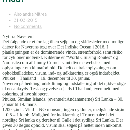
Alexandra Mitrea
31-03-2015
No comments
Nyt fra Naveren!
Det følgende er et forslag til en sejlplan og skiftesteder med mulige
datoer for Naverens togt over Det Indiske Ocean i 2016. I
planlægningen er de dominerende vinde, strømforhold samt risiko
for cykloner indtænkt. Kilderne er ”World Cruising Routes” og
Noonsite.com af Jimmy Cornell samt diverse websites med
oplysninger om klimaforhold. De helt centrale oplysninger om
opholdstilladelse, visum, ind- og udklarering er også indarbejdet.
Phuket – Thailand – 19. december til 30. januar.
Naveren på bedding, udskiftning og indstallering af det nødvendige
til oceankryds. Test- og øvelsessejlads i Thailand, eventuelt med
oplæring af nye skippere.
Phuket, Similan Islands, (eventuelt Andamanerne) Sri Lanka – 30.
januar til 19. marts.
1200 sømil. Vind = NØ monsun, ingen cykloner, medgående strøm
= 0,5 – 1 knob. Mulighed for indklarering i Trincomalee i det
nordlige Sri lanka og derefter til Galle i det sydlige Sri Lanka. Der
gives 30 døgns ophold, visum skal søges på nettet inden ankomst.