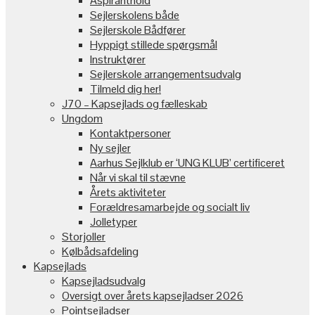
Aspiranthold
Sejlerskolens både
Sejlerskole Bådfører
Hyppigt stillede spørgsmål
Instruktører
Sejlerskole arrangementsudvalg
Tilmeld dig her!
J70 – Kapsejlads og fælleskab
Ungdom
Kontaktpersoner
Ny sejler
Aarhus Sejlklub er ‘UNG KLUB’ certificeret
Når vi skal til stævne
Årets aktiviteter
Forældresamarbejde og socialt liv
Jolletyper
Storjoller
Kølbådsafdeling
Kapsejlads
Kapsejladsudvalg
Oversigt over årets kapsejladser 2026
Pointsejladser