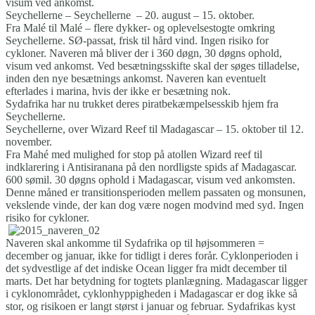
visum ved ankomst.
Seychellerne – Seychellerne – 20. august – 15. oktober.
Fra Malé til Malé – flere dykker- og oplevelsestogte omkring
Seychellerne. SØ-passat, frisk til hård vind. Ingen risiko for
cykloner. Naveren må bliver der i 360 døgn, 30 døgns ophold,
visum ved ankomst. Ved besætningsskifte skal der søges tilladelse,
inden den nye besætnings ankomst. Naveren kan eventuelt
efterlades i marina, hvis der ikke er besætning nok.
Sydafrika har nu trukket deres piratbekæmpelsesskib hjem fra
Seychellerne.
Seychellerne, over Wizard Reef til Madagascar – 15. oktober til 12.
november.
Fra Mahé med mulighed for stop på atollen Wizard reef til
indklarering i Antisiranana på den nordligste spids af Madagascar.
600 sømil. 30 døgns ophold i Madagascar, visum ved ankomsten.
Denne måned er transitionsperioden mellem passaten og monsunen,
vekslende vinde, der kan dog være nogen modvind med syd. Ingen
risiko for cykloner.
Naveren skal ankomme til Sydafrika op til højsommeren =
december og januar, ikke for tidligt i deres forår. Cyklonperioden i
det sydvestlige af det indiske Ocean ligger fra midt december til
marts. Det har betydning for togtets planlægning. Madagascar ligger
i cyklonområdet, cyklonhyppigheden i Madagascar er dog ikke så
stor, og risikoen er langt størst i januar og februar. Sydafrikas kyst