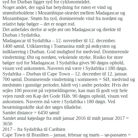
syd for Durban ligger syd for cyklonområdet.
Noget andet, der også har betydning for ruten er vind og
strømforholdene i Mozambique-strædet mellem Madagascar og
Mozambique. Strøm fra syd, dominerende vind fra nordøst og
relativt høje bølger – det er noget rod.
Det anbefales derfor at sejle øst om Madagascar og direkte til
Durban i Sydafrika.
Madagascar til Sydafrika – 12. november til 12. december.
1400 sømil. Udklarering i Toamasina midt på østkysten og
indklarering i Durban. God mulighed for medvind. Dominerende
vindretning: Øst og nordøst, vekslende styrke. Risiko for store
bølger syd for Madagascar. I Sydafrika gives 90 døgns ophold,
visum ved ankomsten. Naveren må være i Sydafrika i 180 døgn.
Sydafrika – Durban til Cape Town – 12. december til 12. januar.
700 sømil. Dominerende vindretning i sommeren = SØ, medvind og
medstrøm i gunstige perioder, hårdt vej i andre perioder. Hvis der
sejles 100 procent på vejrmeldingerne, kan man få godt vejr hele
vejen rundt om Kap det Gode Håb. 90 døgns ophold, visum ved
ankomsten. Naveren må være i Sydafrika i 180 døgn. Ved
besætningsskifte skal der søges tilladelse.
Samlet distance = 6450 sømil
Samlet antal køjedage fra midt januar 2016 til midt januar 2017 =
3650
2017 – fra Sydafrika til Caribien
Cape Town til Brasilien – januar, februar og marts – sø-passaten =