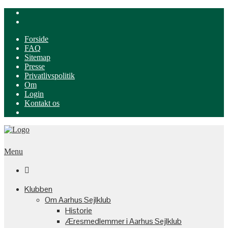
Forside
FAQ
Sitemap
Presse
Privatlivspolitik
Om
Login
Kontakt os
Menu

Klubben
Om Aarhus Sejlklub
Historie
Æresmedlemmer i Aarhus Sejlklub