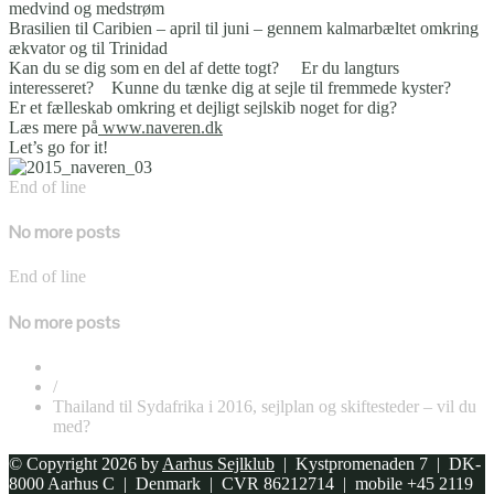
medvind og medstrøm
Brasilien til Caribien – april til juni – gennem kalmarbæltet omkring
ækvator og til Trinidad
Kan du se dig som en del af dette togt? Er du langturs
interesseret? Kunne du tænke dig at sejle til fremmede kyster?
Er et fælleskab omkring et dejligt sejlskib noget for dig?
Læs mere på
www.naveren.dk
Let’s go for it!
End of line
No more posts
End of line
No more posts
/
Thailand til Sydafrika i 2016, sejlplan og skiftesteder – vil du
med?
© Copyright 2026 by
Aarhus Sejlklub
| Kystpromenaden 7 | DK-
8000 Aarhus C | Denmark | CVR 86212714 | mobile +45 2119