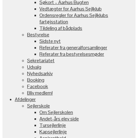
Søkort – Aarhus Bugten
Vedtægter for Aarhus Sejlklub
Ordensregler for Aarhus Sejlklubs
fartøjsstation
Tildeling af bådplads
Bestyrelse
Sidste nyt
Referater fra generalforsamlinger
Referater fra bestyrelsesmøder
Sekretariatet
Udvalg
Nyhedsarkiv
Booking
Facebook
Bliv medlem!
Afdelinger
Sejlerskole
Om Sejlerskolen
Andet-års elev side
Tursejlerlinje
Kapsejlerlinje