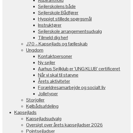
Aspiranthold
Sejlerskolens både
Sejlerskole Bådfører
Hyppigt stillede spørgsmål
Instruktører
Sejlerskole arrangementsudvalg
Tilmeld dig her!
J70 – Kapsejlads og fælleskab
Ungdom
Kontaktpersoner
Ny sejler
Aarhus Sejlklub er ‘UNG KLUB’ certificeret
Når vi skal til stævne
Årets aktiviteter
Forældresamarbejde og socialt liv
Jolletyper
Storjoller
Kølbådsafdeling
Kapsejlads
Kapsejladsudvalg
Oversigt over årets kapsejladser 2026
Pointsejladser