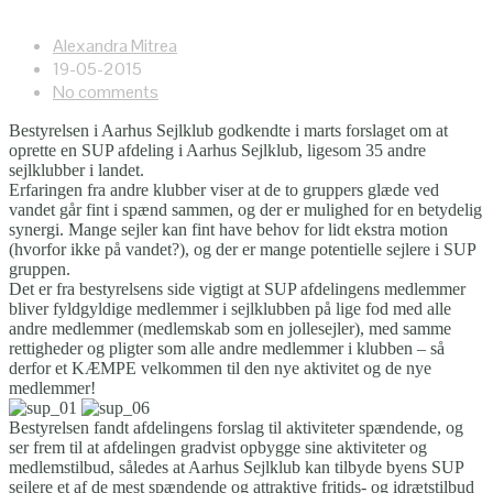
Alexandra Mitrea
19-05-2015
No comments
Bestyrelsen i Aarhus Sejlklub godkendte i marts forslaget om at
oprette en SUP afdeling i Aarhus Sejlklub, ligesom 35 andre
sejlklubber i landet.
Erfaringen fra andre klubber viser at de to gruppers glæde ved
vandet går fint i spænd sammen, og der er mulighed for en betydelig
synergi. Mange sejler kan fint have behov for lidt ekstra motion
(hvorfor ikke på vandet?), og der er mange potentielle sejlere i SUP
gruppen.
Det er fra bestyrelsens side vigtigt at SUP afdelingens medlemmer
bliver fyldgyldige medlemmer i sejlklubben på lige fod med alle
andre medlemmer (medlemskab som en jollesejler), med samme
rettigheder og pligter som alle andre medlemmer i klubben – så
derfor et KÆMPE velkommen til den nye aktivitet og de nye
medlemmer!
Bestyrelsen fandt afdelingens forslag til aktiviteter spændende, og
ser frem til at afdelingen gradvist opbygge sine aktiviteter og
medlemstilbud, således at Aarhus Sejlklub kan tilbyde byens SUP
sejlere et af de mest spændende og attraktive fritids- og idrætstilbud