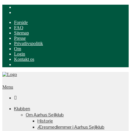
Forside
FAQ
Sitemap
Presse
Privatlivspolitik
Om
Login
Kontakt os
Menu

Klubben
Om Aarhus Sejlklub
Historie
Æresmedlemmer i Aarhus Sejlklub