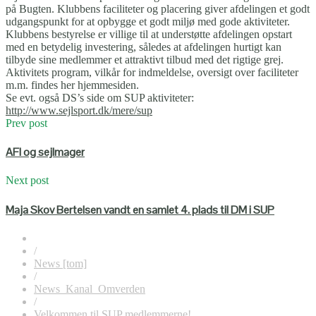
på Bugten. Klubbens faciliteter og placering giver afdelingen et godt
udgangspunkt for at opbygge et godt miljø med gode aktiviteter.
Klubbens bestyrelse er villige til at understøtte afdelingen opstart
med en betydelig investering, således at afdelingen hurtigt kan
tilbyde sine medlemmer et attraktivt tilbud med det rigtige grej.
Aktivitets program, vilkår for indmeldelse, oversigt over faciliteter
m.m. findes her hjemmesiden.
Se evt. også DS’s side om SUP aktiviteter:
http://www.sejlsport.dk/mere/sup
Prev post
AFI og sejlmager
Next post
Maja Skov Bertelsen vandt en samlet 4. plads til DM i SUP
/
News [tom]
/
News_Kanal_Omverden
/
Velkommen til SUP medlemmerne!