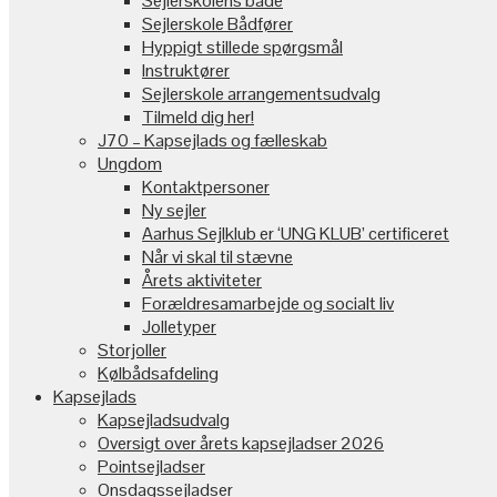
Sejlerskolens både
Sejlerskole Bådfører
Hyppigt stillede spørgsmål
Instruktører
Sejlerskole arrangementsudvalg
Tilmeld dig her!
J70 – Kapsejlads og fælleskab
Ungdom
Kontaktpersoner
Ny sejler
Aarhus Sejlklub er ‘UNG KLUB’ certificeret
Når vi skal til stævne
Årets aktiviteter
Forældresamarbejde og socialt liv
Jolletyper
Storjoller
Kølbådsafdeling
Kapsejlads
Kapsejladsudvalg
Oversigt over årets kapsejladser 2026
Pointsejladser
Onsdagssejladser