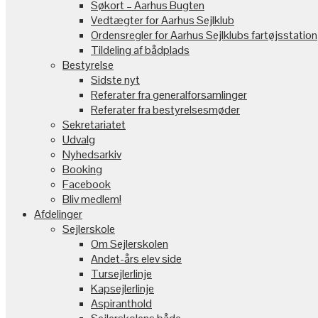
Søkort – Aarhus Bugten
Vedtægter for Aarhus Sejlklub
Ordensregler for Aarhus Sejlklubs fartøjsstation
Tildeling af bådplads
Bestyrelse
Sidste nyt
Referater fra generalforsamlinger
Referater fra bestyrelsesmøder
Sekretariatet
Udvalg
Nyhedsarkiv
Booking
Facebook
Bliv medlem!
Afdelinger
Sejlerskole
Om Sejlerskolen
Andet-års elev side
Tursejlerlinje
Kapsejlerlinje
Aspiranthold