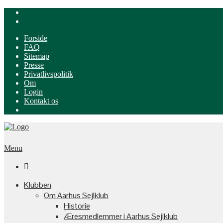
Forside
FAQ
Sitemap
Presse
Privatlivspolitik
Om
Login
Kontakt os
Menu

Klubben
Om Aarhus Sejlklub
Historie
Æresmedlemmer i Aarhus Sejlklub