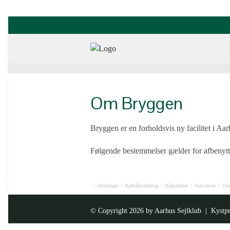
Om Bryggen
Bryggen er en forholdsvis ny facilitet i Aar
Følgende bestemmelser gælder for afbenytte
/
Afdelinger
/
Kølbådsafdeling
/
Bådpladser
/
Vore broer
/
Om
© Copyright 2026 by
Aarhus Sejlklub
| Kystpr