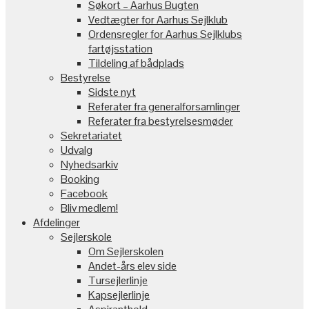
Søkort – Aarhus Bugten
Vedtægter for Aarhus Sejlklub
Ordensregler for Aarhus Sejlklubs
fartøjsstation
Tildeling af bådplads
Bestyrelse
Sidste nyt
Referater fra generalforsamlinger
Referater fra bestyrelsesmøder
Sekretariatet
Udvalg
Nyhedsarkiv
Booking
Facebook
Bliv medlem!
Afdelinger
Sejlerskole
Om Sejlerskolen
Andet-års elev side
Tursejlerlinje
Kapsejlerlinje