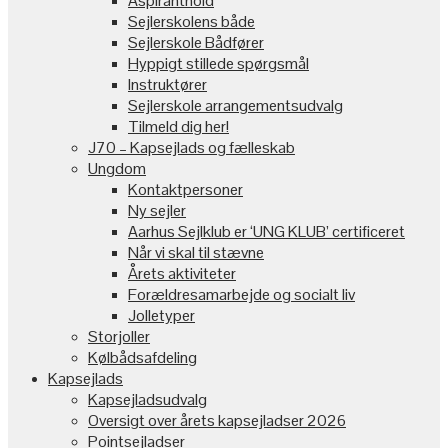
Aspiranthold
Sejlerskolens både
Sejlerskole Bådfører
Hyppigt stillede spørgsmål
Instruktører
Sejlerskole arrangementsudvalg
Tilmeld dig her!
J70 – Kapsejlads og fælleskab
Ungdom
Kontaktpersoner
Ny sejler
Aarhus Sejlklub er ‘UNG KLUB’ certificeret
Når vi skal til stævne
Årets aktiviteter
Forældresamarbejde og socialt liv
Jolletyper
Storjoller
Kølbådsafdeling
Kapsejlads
Kapsejladsudvalg
Oversigt over årets kapsejladser 2026
Pointsejladser