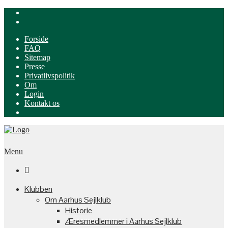
Forside
FAQ
Sitemap
Presse
Privatlivspolitik
Om
Login
Kontakt os
Menu

Klubben
Om Aarhus Sejlklub
Historie
Æresmedlemmer i Aarhus Sejlklub