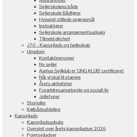
Aspiranthold
Sejlerskolens både
Sejlerskole Bådfører
Hyppigt stillede spørgsmål
Instruktører
Sejlerskole arrangementsudvalg
Tilmeld dig her!
J70 – Kapsejlads og fælleskab
Ungdom
Kontaktpersoner
Ny sejler
Aarhus Sejlklub er ‘UNG KLUB’ certificeret
Når vi skal til stævne
Årets aktiviteter
Forældresamarbejde og socialt liv
Jolletyper
Storjoller
Kølbådsafdeling
Kapsejlads
Kapsejladsudvalg
Oversigt over årets kapsejladser 2026
Pointsejladser