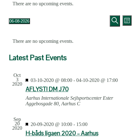
There are no upcoming events.
Events
Even
06-08-2026
Month
View
Select
Search
Search
date.
Navig
Calendar
and
There are no upcoming events.
of
Views
Events
Latest Past Events
Navigatio
Oct
3
Featured
03-10-2020 @ 08:00
-
04-10-2020 @ 17:00
2020
AFLYST! DM J70
Aarhus Internationale Sejlsportscenter
Ester
Aggebosgade 80, Aarhus C
Sep
20
Featured
20-09-2020 @ 10:00
-
15:00
2020
H-båds ligaen 2020 – Aarhus