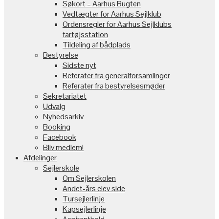
Søkort – Aarhus Bugten
Vedtægter for Aarhus Sejlklub
Ordensregler for Aarhus Sejlklubs
fartøjsstation
Tildeling af bådplads
Bestyrelse
Sidste nyt
Referater fra generalforsamlinger
Referater fra bestyrelsesmøder
Sekretariatet
Udvalg
Nyhedsarkiv
Booking
Facebook
Bliv medlem!
Afdelinger
Sejlerskole
Om Sejlerskolen
Andet-års elev side
Tursejlerlinje
Kapsejlerlinje