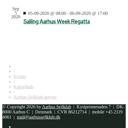
Sep
5
Featured
05-09-2020 @ 08:00
-
06-09-2020 @ 17:00
2020
Sailing Aarhus Week Regatta
/
Events
/
Kapsejlads
/
Aarhus Sejlklub stævne
© Copyright 2026 by
Aarhus Sejlklub
| Kystpromenaden 7 | DK-
8000 Aarhus C | Denmark | CVR 86212714 | mobile +45 2119
4061 |
mail@aarhussejlklub.dk