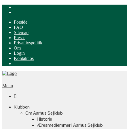
Forside
FAQ
Sitemap
Presse
Privatlivspolitik
Om
Login
Kontakt os
Menu

Klubben
Om Aarhus Sejlklub
Historie
Æresmedlemmer i Aarhus Sejlklub