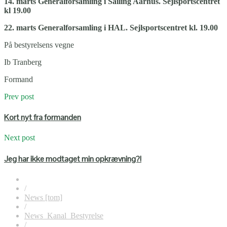
14. marts Generalforsamling i Sailing Aarhus. Sejlsportscentret
kl 19.00
22. marts Generalforsamling i HAL. Sejlsportscentret kl. 19.00
På bestyrelsens vegne
Ib Tranberg
Formand
Prev post
Kort nyt fra formanden
Next post
Jeg har ikke modtaget min opkrævning?!
/
News [tom]
/
News_Kanal_Bestyrelse
/