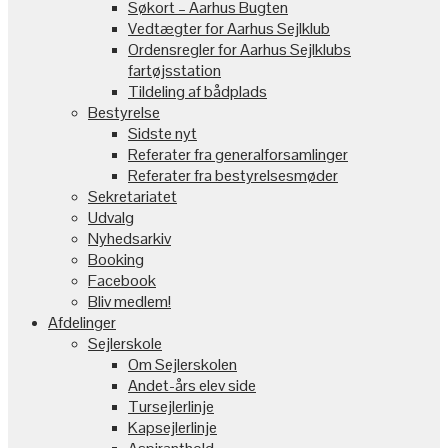
Søkort – Aarhus Bugten
Vedtægter for Aarhus Sejlklub
Ordensregler for Aarhus Sejlklubs
fartøjsstation
Tildeling af bådplads
Bestyrelse
Sidste nyt
Referater fra generalforsamlinger
Referater fra bestyrelsesmøder
Sekretariatet
Udvalg
Nyhedsarkiv
Booking
Facebook
Bliv medlem!
Afdelinger
Sejlerskole
Om Sejlerskolen
Andet-års elev side
Tursejlerlinje
Kapsejlerlinje