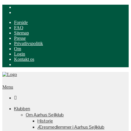
Forside
FAQ
Sitemap
Presse
Privatlivspolitik
Om
Login
Kontakt os
Menu

Klubben
Om Aarhus Sejlklub
Historie
Æresmedlemmer i Aarhus Sejlklub