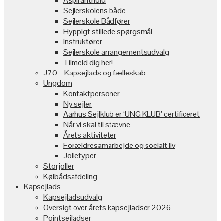
Aspiranthold
Sejlerskolens både
Sejlerskole Bådfører
Hyppigt stillede spørgsmål
Instruktører
Sejlerskole arrangementsudvalg
Tilmeld dig her!
J70 – Kapsejlads og fælleskab
Ungdom
Kontaktpersoner
Ny sejler
Aarhus Sejlklub er ‘UNG KLUB’ certificeret
Når vi skal til stævne
Årets aktiviteter
Forældresamarbejde og socialt liv
Jolletyper
Storjoller
Kølbådsafdeling
Kapsejlads
Kapsejladsudvalg
Oversigt over årets kapsejladser 2026
Pointsejladser