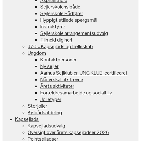
Aspiranthold
Sejlerskolens både
Sejlerskole Bådfører
Hyppigt stillede spørgsmål
Instruktører
Sejlerskole arrangementsudvalg
Tilmeld dig her!
J70 – Kapsejlads og fælleskab
Ungdom
Kontaktpersoner
Ny sejler
Aarhus Sejlklub er ‘UNG KLUB’ certificeret
Når vi skal til stævne
Årets aktiviteter
Forældresamarbejde og socialt liv
Jolletyper
Storjoller
Kølbådsafdeling
Kapsejlads
Kapsejladsudvalg
Oversigt over årets kapsejladser 2026
Pointsejladser