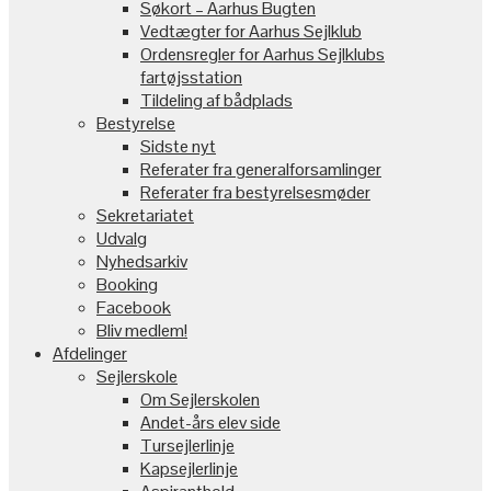
Søkort – Aarhus Bugten
Vedtægter for Aarhus Sejlklub
Ordensregler for Aarhus Sejlklubs
fartøjsstation
Tildeling af bådplads
Bestyrelse
Sidste nyt
Referater fra generalforsamlinger
Referater fra bestyrelsesmøder
Sekretariatet
Udvalg
Nyhedsarkiv
Booking
Facebook
Bliv medlem!
Afdelinger
Sejlerskole
Om Sejlerskolen
Andet-års elev side
Tursejlerlinje
Kapsejlerlinje