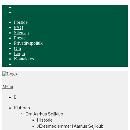
Forside
FAQ
Sitemap
Presse
Privatlivspolitik
Om
Login
Kontakt os
Menu

Klubben
Om Aarhus Sejlklub
Historie
Æresmedlemmer i Aarhus Sejlklub