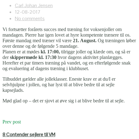
Carl Johan Jensen
12-08-2017
No comments
Vi fortsætter forårets succes med træning for voksenjoller om
mandagen. Pierre har igen lovet at hyre kompetente trænere til os.
Første mandag med træner vil være
21. August.
Og træningen løber
over denne og de følgende 5 mandage.
Planen er at mødes
kl. 17:00,
tilrigge joller og klæde om, og så er
der
skippermøde kl. 17:30
hvor dagens aktivitet planlægges.
Herefter et par timers træning på vandet, og en efterfølgende snak
og evaluering af dagens træning i klubhuset.
Tilbuddet gælder alle jolleklasser. Eneste krav er at du/I er
selvhjulpne i jollen, og har lyst til at blive bedre til at sejle
kapsejlads.
Mød glad op – det er sjovt at øve sig i at blive bedre til at sejle.
Prev post
8 Contender sejlere til VM