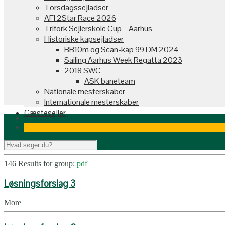
Torsdagssejladser
AFI 2Star Race 2026
Trifork Sejlerskole Cup – Aarhus
Historiske kapsejladser
BB10m og Scan-kap 99 DM 2024
Sailing Aarhus Week Regatta 2023
2018 SWC
ASK baneteam
Nationale mesterskaber
Internationale mesterskaber
Gæstesejler
146 Results for
group:
pdf
Løsningsforslag 3
More