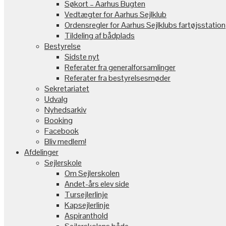
Søkort – Aarhus Bugten
Vedtægter for Aarhus Sejlklub
Ordensregler for Aarhus Sejlklubs fartøjsstation
Tildeling af bådplads
Bestyrelse
Sidste nyt
Referater fra generalforsamlinger
Referater fra bestyrelsesmøder
Sekretariatet
Udvalg
Nyhedsarkiv
Booking
Facebook
Bliv medlem!
Afdelinger
Sejlerskole
Om Sejlerskolen
Andet-års elev side
Tursejlerlinje
Kapsejlerlinje
Aspiranthold