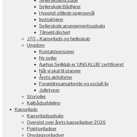
Sejlerskolens både
Sejlerskole Bådfører
Hyppigt stillede spørgsmål
Instruktører
Sejlerskole arrangementsudvalg
Tilmeld dig her!
J70 – Kapsejlads og fælleskab
Ungdom
Kontaktpersoner
Ny sejler
Aarhus Sejlklub er ‘UNG KLUB’ certificeret
Når vi skal til stævne
Årets aktiviteter
Forældresamarbejde og socialt liv
Jolletyper
Storjoller
Kølbådsafdeling
Kapsejlads
Kapsejladsudvalg
Oversigt over årets kapsejladser 2026
Pointsejladser
Onsdagssejladser