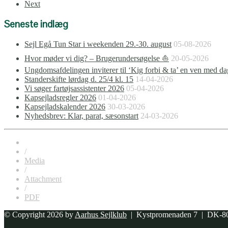
Next
Seneste indlæg
Sejl Egå Tun Star i weekenden 29.-30. august
05-08-2026
Hvor møder vi dig? – Brugerundersøgelse ⛵
20-05-2026
Ungdomsafdelingen inviterer til ‘Kig forbi & ta’ en ven med da
Standerskifte lørdag d. 25/4 kl. 15
14-04-2026
Vi søger fartøjsassistenter 2026
05-04-2026
Kapsejladsregler 2026
01-04-2026
Kapsejladskalender 2026
30-03-2026
Nyhedsbrev: Klar, parat, sæsonstart
24-03-2026
/
Media
/
Attachment
/
PDF
© Copyright 2026 by
Aarhus Sejlklub
| Kystpromenaden 7 | DK-80