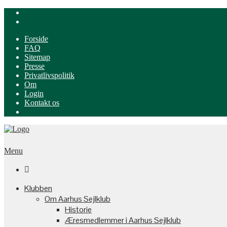
Forside
FAQ
Sitemap
Presse
Privatlivspolitik
Om
Login
Kontakt os
Menu

Klubben
Om Aarhus Sejlklub
Historie
Æresmedlemmer i Aarhus Sejlklub