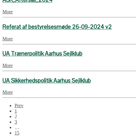
More
Referat af bestyrelsesmøde 26-09-2024 v2
More
UA Trænerpolitik Aarhus Sejlklub
More
UA Sikkerhedspolitik Aarhus Sejlklub
More
Prev
1
2
3
…
15