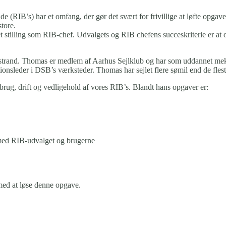
(RIB’s) har et omfang, der gør det svært for frivillige at løfte opgave
store.
et stilling som RIB-chef. Udvalgets og RIB chefens succeskriterie er at 
rgstrand. Thomas er medlem af Aarhus Sejlklub og har som uddannet mek
tionsleder i DSB’s værksteder. Thomas har sejlet flere sømil end de fles
ug, drift og vedligehold af vores RIB’s. Blandt hans opgaver er:
 med RIB-udvalget og brugerne
 med at løse denne opgave.