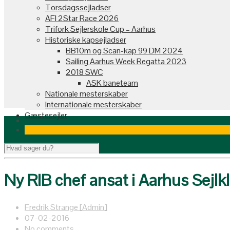
Torsdagssejladser
AFI 2Star Race 2026
Trifork Sejlerskole Cup – Aarhus
Historiske kapsejladser
BB10m og Scan-kap 99 DM 2024
Sailing Aarhus Week Regatta 2023
2018 SWC
ASK baneteam
Nationale mesterskaber
Internationale mesterskaber
Gæstesejler
Ny RIB chef ansat i Aarhus Sejlk
Fredrik Strange [Admin]
07-02-2016
No comments