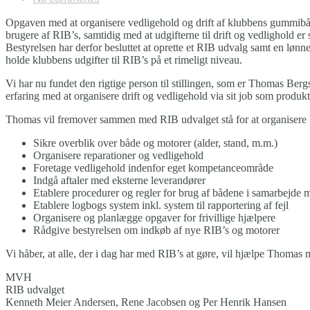
Opgaven med at organisere vedligehold og drift af klubbens gummibåde 
brugere af RIB’s, samtidig med at udgifterne til drift og vedlighold er 
Bestyrelsen har derfor besluttet at oprette et RIB udvalg samt en lønn
holde klubbens udgifter til RIB’s på et rimeligt niveau.
Vi har nu fundet den rigtige person til stillingen, som er Thomas Be
erfaring med at organisere drift og vedligehold via sit job som produk
Thomas vil fremover sammen med RIB udvalget stå for at organisere br
Sikre overblik over både og motorer (alder, stand, m.m.)
Organisere reparationer og vedligehold
Foretage vedligehold indenfor eget kompetanceområde
Indgå aftaler med eksterne leverandører
Etablere procedurer og regler for brug af bådene i samarbejde
Etablere logbogs system inkl. system til rapportering af fejl
Organisere og planlægge opgaver for frivillige hjælpere
Rådgive bestyrelsen om indkøb af nye RIB’s og motorer
Vi håber, at alle, der i dag har med RIB’s at gøre, vil hjælpe Thomas
MVH
RIB udvalget
Kenneth Meier Andersen, Rene Jacobsen og Per Henrik Hansen