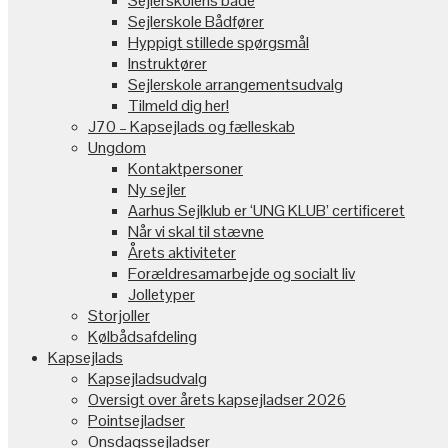
Sejlerskolens både
Sejlerskole Bådfører
Hyppigt stillede spørgsmål
Instruktører
Sejlerskole arrangementsudvalg
Tilmeld dig her!
J70 – Kapsejlads og fælleskab
Ungdom
Kontaktpersoner
Ny sejler
Aarhus Sejlklub er ‘UNG KLUB’ certificeret
Når vi skal til stævne
Årets aktiviteter
Forældresamarbejde og socialt liv
Jolletyper
Storjoller
Kølbådsafdeling
Kapsejlads
Kapsejladsudvalg
Oversigt over årets kapsejladser 2026
Pointsejladser
Onsdagssejladser