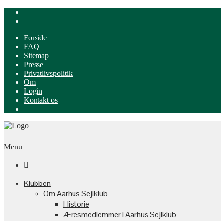
Forside
FAQ
Sitemap
Presse
Privatlivspolitik
Om
Login
Kontakt os
Menu

Klubben
Om Aarhus Sejlklub
Historie
Æresmedlemmer i Aarhus Sejlklub