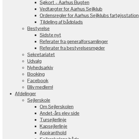
Søkort – Aarhus Bugten
Vedtægter for Aarhus Sejlklub
Ordensregler for Aarhus Sejlklubs fartøjsstation
Tildeling af bådplads
Bestyrelse
Sidste nyt
Referater fra generalforsamlinger
Referater fra bestyrelsesmøder
Sekretariatet
Udvalg
Nyhedsarkiv
Booking
Facebook
Bliv medlem!
Afdelinger
Sejlerskole
Om Sejlerskolen
Andet-års elev side
Tursejlerlinje
Kapsejlerlinje
Aspiranthold