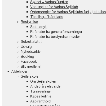
Søkort – Aarhus Bugten
Vedtægter for Aarhus Sejlklub
Ordensregler for Aarhus Sejlklubs fartøjsstation
Tildeling af bådplads
Bestyrelse
Sidste nyt
Referater fra generalforsamlinger
Referater fra bestyrelsesmøder
Sekretariatet
Udvalg
Nyhedsarkiv
Booking
Facebook
Bliv medlem!
Afdelinger
Sejlerskole
Om Sejlerskolen
Andet-års elev side
Tursejlerlinje
Kapsejlerlinje
Aspiranthold