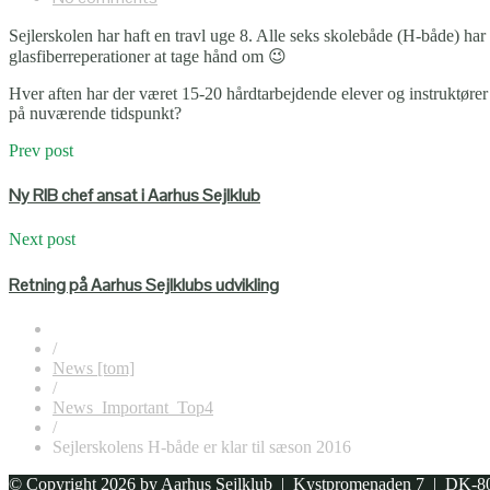
Sejlerskolen har haft en travl uge 8. Alle seks skolebåde (H-både) har
glasfiberreperationer at tage hånd om 😉
Hver aften har der været 15-20 hårdtarbejdende elever og instruktører –
på nuværende tidspunkt?
Prev post
Ny RIB chef ansat i Aarhus Sejlklub
Next post
Retning på Aarhus Sejlklubs udvikling
/
News [tom]
/
News_Important_Top4
/
Sejlerskolens H-både er klar til sæson 2016
© Copyright 2026 by
Aarhus Sejlklub
| Kystpromenaden 7 | DK-80