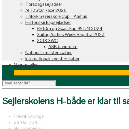
Torsdagssejladser
AFI 2Star Race 2026
Trifork Sejlerskole Cup – Aarhus
Historiske kapsejladser
BB10m og Scan-kap 99 DM 2024
Sailing Aarhus Week Regatta 2023
2018 SWC
ASK baneteam
Nationale mesterskaber
Internationale mesterskaber
Gæstesejler
Sejlerskolens H-både er klar til
Fredrik Strange
29-02-2016
No comments