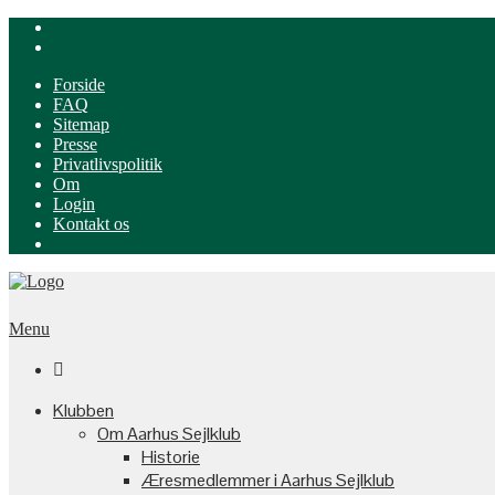
Forside
FAQ
Sitemap
Presse
Privatlivspolitik
Om
Login
Kontakt os
Menu

Klubben
Om Aarhus Sejlklub
Historie
Æresmedlemmer i Aarhus Sejlklub