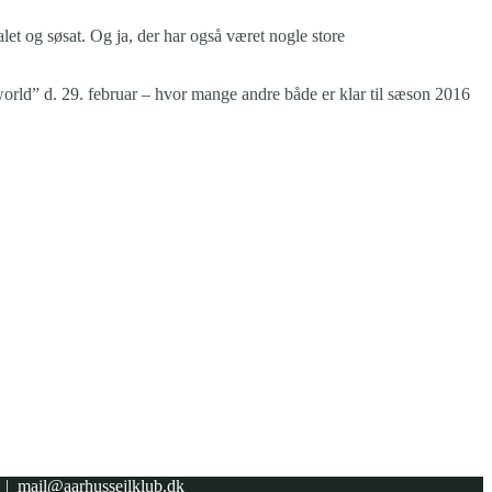
let og søsat. Og ja, der har også været nogle store
e world” d. 29. februar – hvor mange andre både er klar til sæson 2016
1 |
mail@aarhussejlklub.dk