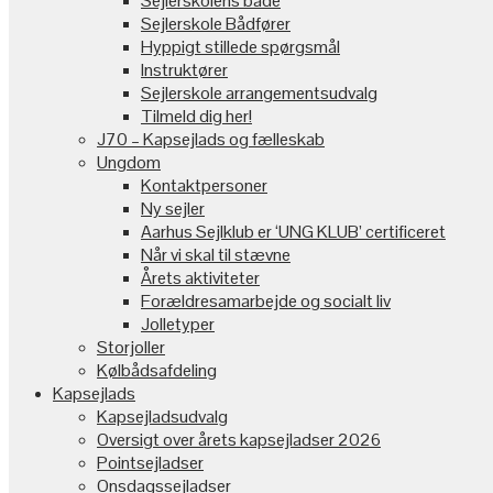
Sejlerskolens både
Sejlerskole Bådfører
Hyppigt stillede spørgsmål
Instruktører
Sejlerskole arrangementsudvalg
Tilmeld dig her!
J70 – Kapsejlads og fælleskab
Ungdom
Kontaktpersoner
Ny sejler
Aarhus Sejlklub er ‘UNG KLUB’ certificeret
Når vi skal til stævne
Årets aktiviteter
Forældresamarbejde og socialt liv
Jolletyper
Storjoller
Kølbådsafdeling
Kapsejlads
Kapsejladsudvalg
Oversigt over årets kapsejladser 2026
Pointsejladser
Onsdagssejladser