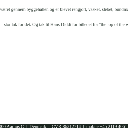
 været gennem byggehallen og er blevet rengjort, vasket, slebet, bundma
 stor tak for det. Og tak til Hans Diddi for billedet fra “the top of th
00 Aarhus C | Denmark | CVR 86212714 | mobile +45 2119 406