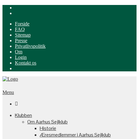
Forside
FAQ
Sitemap
Presse
Privatlivspolitik
Om
Login
Kontakt os
Menu

Klubben
Om Aarhus Sejlklub
Historie
Æresmedlemmer i Aarhus Sejlklub