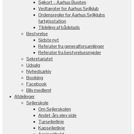
Søkort – Aarhus Bugten
Vedtægter for Aarhus Sejlklub
Ordensregler for Aarhus Sejlklubs
fartøjsstation
Tildeling af bådplads
Bestyrelse
Sidste nyt
Referater fra generalforsamlinger
Referater fra bestyrelsesmøder
Sekretariatet
Udvalg
Nyhedsarkiv
Booking
Facebook
Bliv medlem!
Afdelinger
Sejlerskole
Om Sejlerskolen
Andet-års elev side
Tursejlerlinje
Kapsejlerlinje