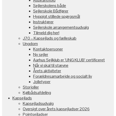
Aspiranthold
Sejlerskolens både
Sejlerskole Bådfører
Hyppigt stillede spørgsmål
Instruktører
Sejlerskole arrangementsudvalg
Tilmeld dig her!
J70 – Kapsejlads og fælleskab
Ungdom
Kontaktpersoner
Ny sejler
Aarhus Sejlklub er ‘UNG KLUB’ certificeret
Når vi skal til stævne
Årets aktiviteter
Forældresamarbejde og socialt liv
Jolletyper
Storjoller
Kølbådsafdeling
Kapsejlads
Kapsejladsudvalg
Oversigt over årets kapsejladser 2026
Pointsejladser