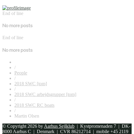
End of line
No more posts
End of line
No more posts
/
People
/
2018 SWC [tom]
/
2018 SWC arbejdsgrupper [tom]
/
2018 SWC RC boats
/
Martin Olsen
© Copyright 2026 by
Aarhus Sejlklub
| Kystpromenaden 7 | DK-
8000 Aarhus C | Denmark | CVR 86212714 | mobile +45 2119