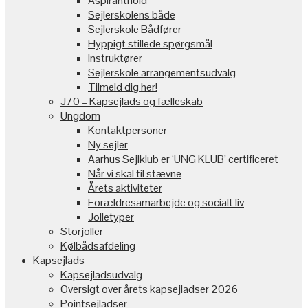
Aspiranthold
Sejlerskolens både
Sejlerskole Bådfører
Hyppigt stillede spørgsmål
Instruktører
Sejlerskole arrangementsudvalg
Tilmeld dig her!
J70 – Kapsejlads og fælleskab
Ungdom
Kontaktpersoner
Ny sejler
Aarhus Sejlklub er ‘UNG KLUB’ certificeret
Når vi skal til stævne
Årets aktiviteter
Forældresamarbejde og socialt liv
Jolletyper
Storjoller
Kølbådsafdeling
Kapsejlads
Kapsejladsudvalg
Oversigt over årets kapsejladser 2026
Pointsejladser