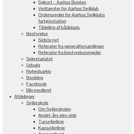
Søkort – Aarhus Bugten
Vedtægter for Aarhus Sejlklub
Ordensregler for Aarhus Sejlklubs
fartøjsstation
Tildeling af bådplads
Bestyrelse
Sidste nyt
Referater fra generalforsamlinger
Referater fra bestyrelsesmøder
Sekretariatet
Udvalg
Nyhedsarkiv
Booking
Facebook
Bliv medlem!
Afdelinger
Sejlerskole
Om Sejlerskolen
Andet-års elev side
Tursejlerlinje
Kapsejlerlinje