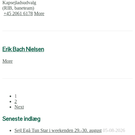
Kapsejladsudvalg
(RIB, baneteam)
+45 2061 6178
More
Erik Bach Nielsen
More
1
2
Next
Seneste indlæg
Sejl Egå Tun Star i weekenden 29.-30. august
05-08-2026