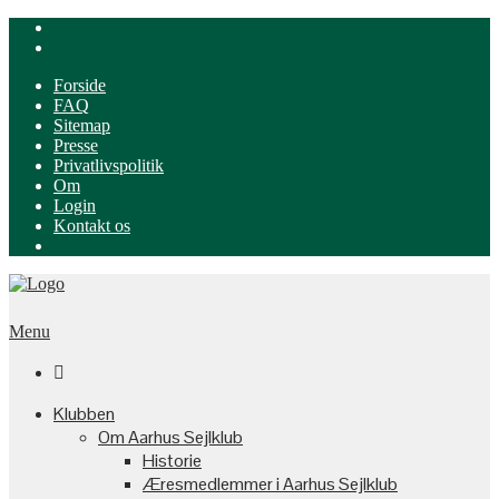
Forside
FAQ
Sitemap
Presse
Privatlivspolitik
Om
Login
Kontakt os
Menu

Klubben
Om Aarhus Sejlklub
Historie
Æresmedlemmer i Aarhus Sejlklub