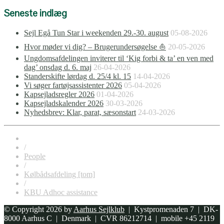
Seneste indlæg
Sejl Egå Tun Star i weekenden 29.-30. august
05-08-2026
Hvor møder vi dig? – Brugerundersøgelse ⛵
20-05-2026
Ungdomsafdelingen inviterer til ‘Kig forbi & ta’ en ven med
dag’ onsdag d. 6. maj
26-04-2026
Standerskifte lørdag d. 25/4 kl. 15
14-04-2026
Vi søger fartøjsassistenter 2026
05-04-2026
Kapsejladsregler 2026
01-04-2026
Kapsejladskalender 2026
30-03-2026
Nyhedsbrev: Klar, parat, sæsonstart
24-03-2026
/
People
/
Kølbådsafdeling [tom]
/
KBU Adhoc assistance
© Copyright 2026 by
Aarhus Sejlklub
| Kystpromenaden 7 | DK-
8000 Aarhus C | Denmark | CVR 86212714 | mobile +45 2119