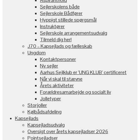
Aspiranthold
Sejlerskolens både
Sejlerskole Bådfører
Hyppigt stillede spørgsmål
Instruktører
Sejlerskole arrangementsudvalg
Tilmeld dig her!
J70 – Kapsejlads og fælleskab
Ungdom
Kontaktpersoner
Ny sejler
Aarhus Sejlklub er ‘UNG KLUB’ certificeret
Når vi skal til stævne
Årets aktiviteter
Forældresamarbejde og socialt liv
Jolletyper
Storjoller
Kølbådsafdeling
Kapsejlads
Kapsejladsudvalg
Oversigt over årets kapsejladser 2026
Pointsejladser