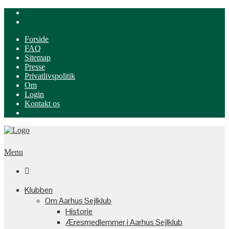
Forside
FAQ
Sitemap
Presse
Privatlivspolitik
Om
Login
Kontakt os
Menu

Klubben
Om Aarhus Sejlklub
Historie
Æresmedlemmer i Aarhus Sejlklub