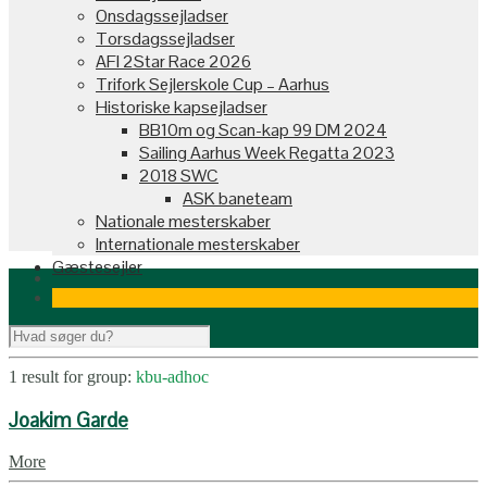
Onsdagssejladser
Torsdagssejladser
AFI 2Star Race 2026
Trifork Sejlerskole Cup – Aarhus
Historiske kapsejladser
BB10m og Scan-kap 99 DM 2024
Sailing Aarhus Week Regatta 2023
2018 SWC
ASK baneteam
Nationale mesterskaber
Internationale mesterskaber
Gæstesejler
1 result for
group:
kbu-adhoc
Joakim Garde
More