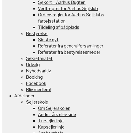
Søkort – Aarhus Bugten
Vedtægter for Aarhus Sejlklub
Ordensregler for Aarhus Sejlklubs
fartøjsstation
Tildeling af bådplads
Bestyrelse
Sidste nyt
Referater fra generalforsamlinger
Referater fra bestyrelsesmøder
Sekretariatet
Udvalg
Nyhedsarkiv
Booking
Facebook
Bliv medlem!
Afdelinger
Sejlerskole
Om Sejlerskolen
Andet-års elev side
Tursejlerlinje
Kapsejlerlinje