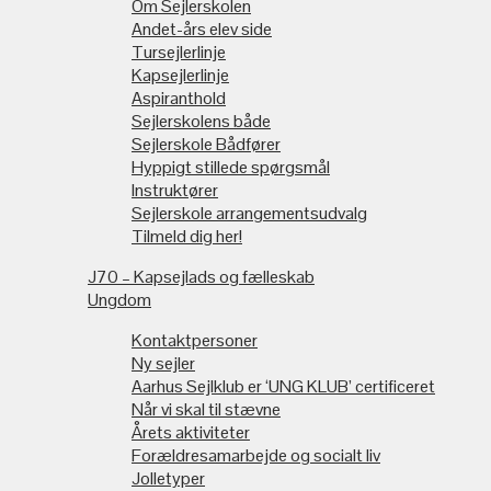
Om Sejlerskolen
Andet-års elev side
Tursejlerlinje
Kapsejlerlinje
Aspiranthold
Sejlerskolens både
Sejlerskole Bådfører
Hyppigt stillede spørgsmål
Instruktører
Sejlerskole arrangementsudvalg
Tilmeld dig her!
J70 – Kapsejlads og fælleskab
Ungdom
Kontaktpersoner
Ny sejler
Aarhus Sejlklub er ‘UNG KLUB’ certificeret
Når vi skal til stævne
Årets aktiviteter
Forældresamarbejde og socialt liv
Jolletyper