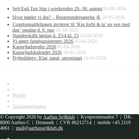
Sejl Egå Tun Star i weekenden 29.-30. august
05-08-2026
Hvor møder vi dig? – Brugerundersøgelse ⛵
20-05-2026
Ungdomsafdelingen inviterer til ‘Kig forbi & ta’ en ven med
dag’ onsdag d. 6. maj
26-04-2026
Standerskifte lørdag d. 25/4 kl. 15
14-04-2026
Vi søger fartøjsassistenter 2026
05-04-2026
Kapsejladsregler 2026
01-04-2026
Kapsejladskalender 2026
30-03-2026
Nyhedsbrev: Klar, parat, sæsonstart
24-03-2026
/
People
/
Onsdagssejladser
© Copyright 2026 by
Aarhus Sejlklub
| Kystpromenaden 7 | DK-
8000 Aarhus C | Denmark | CVR 86212714 | mobile +45 2119
4061 |
mail@aarhussejlklub.dk