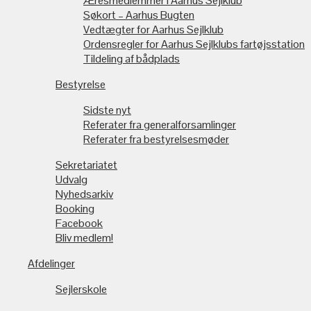
Æresmedlemmer i Aarhus Sejlklub
Søkort – Aarhus Bugten
Vedtægter for Aarhus Sejlklub
Ordensregler for Aarhus Sejlklubs fartøjsstation
Tildeling af bådplads
Bestyrelse
Sidste nyt
Referater fra generalforsamlinger
Referater fra bestyrelsesmøder
Sekretariatet
Udvalg
Nyhedsarkiv
Booking
Facebook
Bliv medlem!
Afdelinger
Sejlerskole