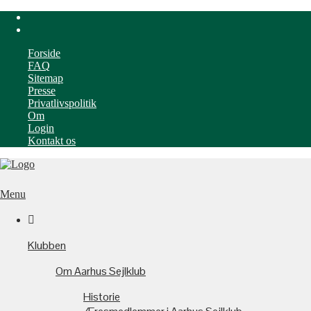
Forside
FAQ
Sitemap
Presse
Privatlivspolitik
Om
Login
Kontakt os
Menu

Klubben
Om Aarhus Sejlklub
Historie