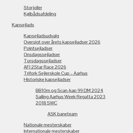
Storjoller
Kølbådsafdeling
Kapsejlads
Kapsejladsudvalg
Oversigt over årets kapsejladser 2026
Pointsejladser
Onsdagssejladser
Torsdagssejladser
AFI 2Star Race 2026
Trifork Sejlerskole Cup – Aarhus
Historiske kapsejladser
BB10m og Scan-kap 99 DM 2024
Sailing Aarhus Week Regatta 2023
2018 SWC
ASK baneteam
Nationale mesterskaber
Internationale mesterskaber