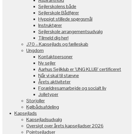
Aspiranthold
Sejlerskolens både
Sejlerskole Bådfører
Hyppigt stillede spørgsmål
Instruktører
Sejlerskole arrangementsudvalg
Tilmeld dig her!
J70 – Kapsejlads og fælleskab
Ungdom
Kontaktpersoner
Ny sejler
Aarhus Sejlklub er ‘UNG KLUB’ certificeret
Når vi skal til stævne
Årets aktiviteter
Forældresamarbejde og socialt liv
Jolletyper
Storjoller
Kølbådsafdeling
Kapsejlads
Kapsejladsudvalg
Oversigt over årets kapsejladser 2026
Pointsejladser