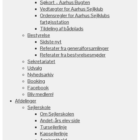
Søkort – Aarhus Bugten
Vedtægter for Aarhus Sejlklub
Ordensregler for Aarhus Sejlklubs
fartøjsstation
Tildeling af bådplads
Bestyrelse
Sidste nyt
Referater fra generalforsamlinger
Referater fra bestyrelsesmøder
Sekretariatet
Udvalg
Nyhedsarkiv
Booking
Facebook
Bliv medlem!
Afdelinger
Sejlerskole
Om Sejlerskolen
Andet-års elev side
Tursejlerlinje
Kapsejlerlinje