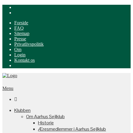
Forside
FAQ
Sitemap
Presse
Privatlivspolitik
Om
Login
Kontakt os
Menu

Klubben
Om Aarhus Sejlklub
Historie
Æresmedlemmer i Aarhus Sejlklub