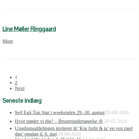
Line Møller Ringgaard
More
1
2
Next
Seneste indlæg
Sejl Egå Tun Star i weekenden 29.-30. august
05-08-2026
Hvor møder vi dig? – Brugerundersøgelse ⛵
20-05-2026
Ungdomsafdelingen inviterer til ‘Kig forbi & ta’ en ven med
dag’ onsdag d. 6. maj
26-04-2026