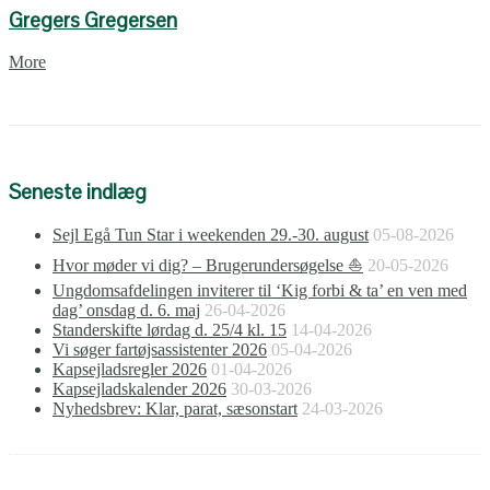
Gregers Gregersen
More
Seneste indlæg
Sejl Egå Tun Star i weekenden 29.-30. august
05-08-2026
Hvor møder vi dig? – Brugerundersøgelse ⛵
20-05-2026
Ungdomsafdelingen inviterer til ‘Kig forbi & ta’ en ven med
dag’ onsdag d. 6. maj
26-04-2026
Standerskifte lørdag d. 25/4 kl. 15
14-04-2026
Vi søger fartøjsassistenter 2026
05-04-2026
Kapsejladsregler 2026
01-04-2026
Kapsejladskalender 2026
30-03-2026
Nyhedsbrev: Klar, parat, sæsonstart
24-03-2026