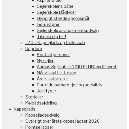
Aspiranthold
Sejlerskolens både
Sejlerskole Bådfører
Hyppigt stillede spørgsmål
Instruktører
Sejlerskole arrangementsudvalg
Tilmeld dig her!
J70 – Kapsejlads og fælleskab
Ungdom
Kontaktpersoner
Ny sejler
Aarhus Sejlklub er ‘UNG KLUB’ certificeret
Når vi skal til stævne
Årets aktiviteter
Forældresamarbejde og socialt liv
Jolletyper
Storjoller
Kølbådsafdeling
Kapsejlads
Kapsejladsudvalg
Oversigt over årets kapsejladser 2026
Pointsejladser