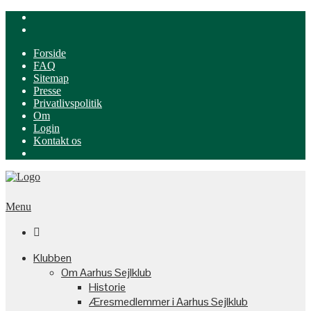
Forside
FAQ
Sitemap
Presse
Privatlivspolitik
Om
Login
Kontakt os
Menu

Klubben
Om Aarhus Sejlklub
Historie
Æresmedlemmer i Aarhus Sejlklub