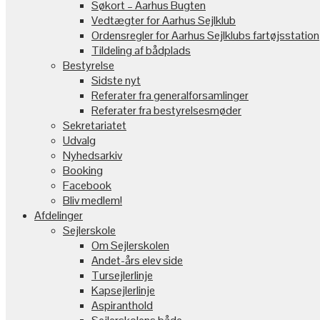
Søkort – Aarhus Bugten
Vedtægter for Aarhus Sejlklub
Ordensregler for Aarhus Sejlklubs fartøjsstation
Tildeling af bådplads
Bestyrelse
Sidste nyt
Referater fra generalforsamlinger
Referater fra bestyrelsesmøder
Sekretariatet
Udvalg
Nyhedsarkiv
Booking
Facebook
Bliv medlem!
Afdelinger
Sejlerskole
Om Sejlerskolen
Andet-års elev side
Tursejlerlinje
Kapsejlerlinje
Aspiranthold