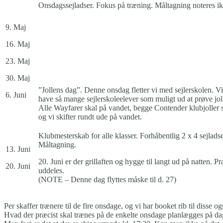
Onsdagssejladser. Fokus på træning. Måltagning noteres ik
9. Maj
16. Maj
23. Maj
30. Maj
”Jollens dag”. Denne onsdag fletter vi med sejlerskolen. Vi
6. Juni
have så mange sejlerskoleelever som muligt ud at prøve joll
Alle Wayfarer skal på vandet, begge Contender klubjoller 
og vi skifter rundt ude på vandet.
Klubmesterskab for alle klasser. Forhåbentlig 2 x 4 sejladse
Måltagning.
13. Juni
20. Juni er der grillaften og hygge til langt ud på natten. P
20. Juni
uddeles.
(NOTE – Denne dag flyttes måske til d. 27)
Per skaffer trænere til de fire onsdage, og vi har booket rib til disse 
Hvad der præcist skal trænes på de enkelte onsdage planlægges på dag