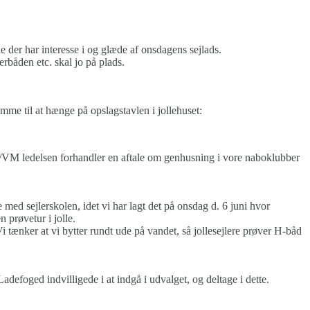
e der har interesse i og glæde af onsdagens sejlads.
erbåden etc. skal jo på plads.
mme til at hænge på opslagstavlen i jollehuset:
bben/VM ledelsen forhandler en aftale om genhusning i vore naboklubber
e med sejlerskolen, idet vi har lagt det på onsdag d. 6 juni hvor
 prøvetur i jolle.
 tænker at vi bytter rundt ude på vandet, så jollesejlere prøver H-båd
efoged indvilligede i at indgå i udvalget, og deltage i dette.