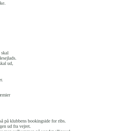
ke.
 skal
esejlads.
skal ud,
r.
ræmier
også på klubbens bookingside for ribs.
en ud fra vejret.