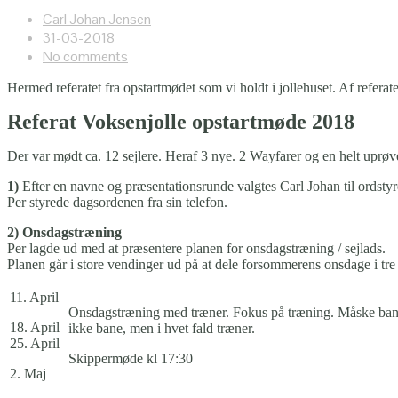
Carl Johan Jensen
31-03-2018
No comments
Hermed referatet fra opstartmødet som vi holdt i jollehuset. Af refera
Referat Voksenjolle opstartmøde 2018
2
Der var mødt ca. 12 sejlere. Heraf 3 nye. 2 Wayfarer og en helt uprøv
1)
Efter en navne og præsentationsrunde valgtes Carl Johan til ordstyre
Per styrede dagsordenen fra sin telefon.
2) Onsdagstræning
Per lagde ud med at præsentere planen for onsdagstræning / sejlads.
Planen går i store vendinger ud på at dele forsommerens onsdage i tr
11. April
Onsdagstræning med træner. Fokus på træning. Måske ba
18. April
ikke bane, men i hvet fald træner.
25. April
Skippermøde kl 17:30
2. Maj