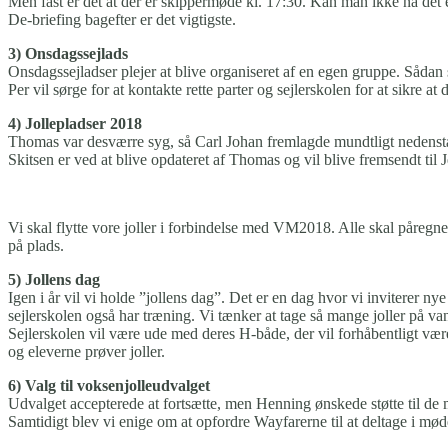
Men fast er det at der er skippermøde kl. 17:30. Kan man ikke nå det
De-briefing bagefter er det vigtigste.
3) Onsdagssejlads
Onsdagssejladser plejer at blive organiseret af en egen gruppe. Sådan s
Per vil sørge for at kontakte rette parter og sejlerskolen for at sikre
4) Jollepladser 2018
Thomas var desværre syg, så Carl Johan fremlagde mundtligt nedenst
Skitsen er ved at blive opdateret af Thomas og vil blive fremsendt til
Vi skal flytte vore joller i forbindelse med VM2018. Alle skal påregne
på plads.
5) Jollens dag
Igen i år vil vi holde ”jollens dag”. Det er en dag hvor vi inviterer nye
sejlerskolen også har træning. Vi tænker at tage så mange joller på van
Sejlerskolen vil være ude med deres H-både, der vil forhåbentligt vær
og eleverne prøver joller.
6) Valg til voksenjolleudvalget
Udvalget accepterede at fortsætte, men Henning ønskede støtte til de 
Samtidigt blev vi enige om at opfordre Wayfarerne til at deltage i møde