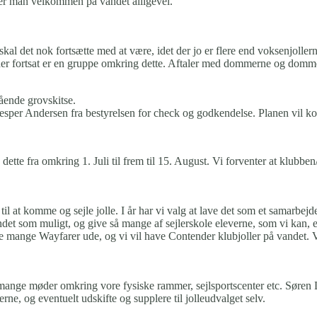
 er man velkommen på vandet alligevel.
kal det nok fortsætte med at være, idet der jo er flere end voksenjollern
 at der fortsat er en gruppe omkring dette. Aftaler med dommerne og domm
ående grovskitse.
 Jesper Andersen fra bestyrelsen for check og godkendelse. Planen vil ko
 dette fra omkring 1. Juli til frem til 15. August. Vi forventer at klu
 til at komme og sejle jolle. I år har vi valg at lave det som et samarbejd
det som muligt, og give så mange af sejlerskole eleverne, som vi kan, en
e mange Wayfarer ude, og vi vil have Contender klubjoller på vandet. Vi
mange møder omkring vore fysiske rammer, sejlsportscenter etc. Søren Lad
rne, og eventuelt udskifte og supplere til jolleudvalget selv.