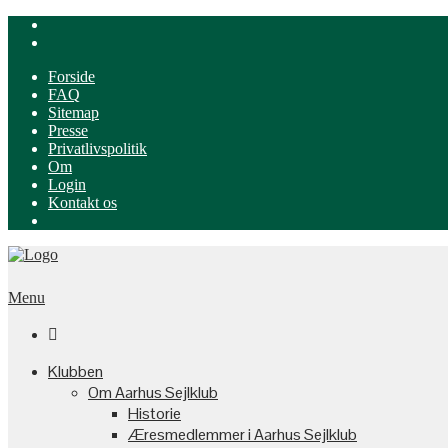
Forside
FAQ
Sitemap
Presse
Privatlivspolitik
Om
Login
Kontakt os
Menu

Klubben
Om Aarhus Sejlklub
Historie
Æresmedlemmer i Aarhus Sejlklub