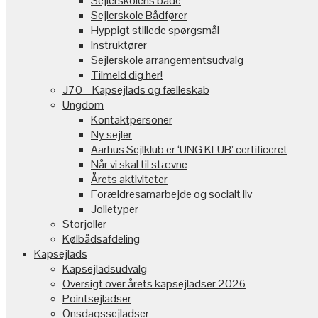
Sejlerskolens både
Sejlerskole Bådfører
Hyppigt stillede spørgsmål
Instruktører
Sejlerskole arrangementsudvalg
Tilmeld dig her!
J70 – Kapsejlads og fælleskab
Ungdom
Kontaktpersoner
Ny sejler
Aarhus Sejlklub er ‘UNG KLUB’ certificeret
Når vi skal til stævne
Årets aktiviteter
Forældresamarbejde og socialt liv
Jolletyper
Storjoller
Kølbådsafdeling
Kapsejlads
Kapsejladsudvalg
Oversigt over årets kapsejladser 2026
Pointsejladser
Onsdagssejladser