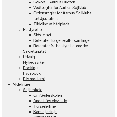
Søkort – Aarhus Bugten
Vedtægter for Aarhus Sejlklub
Ordensregler for Aarhus Sejlklubs
fartøjsstation
Tildeling af bådplads
Bestyrelse
Sidste nyt
Referater fra generalforsamlinger
Referater fra bestyrelsesmøder
Sekretariatet
Udvalg
Nyhedsarkiv
Booking
Facebook
Bliv medlem!
Afdelinger
Sejlerskole
Om Sejlerskolen
Andet-års elev side
Tursejlerlinje
Kapsejlerlinje