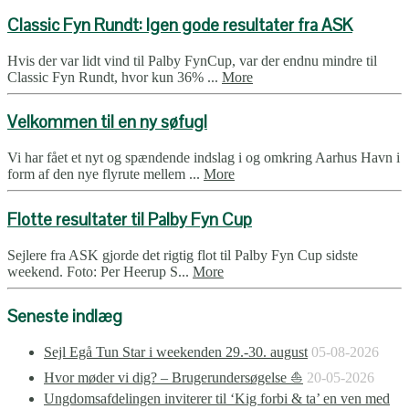
Classic Fyn Rundt: Igen gode resultater fra ASK
Hvis der var lidt vind til Palby FynCup, var der endnu mindre til
Classic Fyn Rundt, hvor kun 36% ...
More
Velkommen til en ny søfugl
Vi har fået et nyt og spændende indslag i og omkring Aarhus Havn i
form af den nye flyrute mellem ...
More
Flotte resultater til Palby Fyn Cup
Sejlere fra ASK gjorde det rigtig flot til Palby Fyn Cup sidste
weekend. Foto: Per Heerup S...
More
Seneste indlæg
Sejl Egå Tun Star i weekenden 29.-30. august
05-08-2026
Hvor møder vi dig? – Brugerundersøgelse ⛵
20-05-2026
Ungdomsafdelingen inviterer til ‘Kig forbi & ta’ en ven med