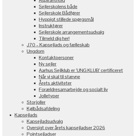
Aspiranthold
Sejlerskolens både
Sejlerskole Bådfører
Hyppigt stillede spørgsmål
Instruktører
Sejlerskole arrangementsudvalg
Tilmeld dig her!
J70 – Kapsejlads og fælleskab
Ungdom
Kontaktpersoner
Ny sejler
Aarhus Sejlklub er ‘UNG KLUB’ certificeret
Når vi skal til stævne
Årets aktiviteter
Forældresamarbejde og socialt liv
Jolletyper
Storjoller
Kølbådsafdeling
Kapsejlads
Kapsejladsudvalg
Oversigt over årets kapsejladser 2026
Pointsejladser