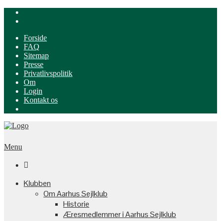
Forside
FAQ
Sitemap
Presse
Privatlivspolitik
Om
Login
Kontakt os
Menu

Klubben
Om Aarhus Sejlklub
Historie
Æresmedlemmer i Aarhus Sejlklub