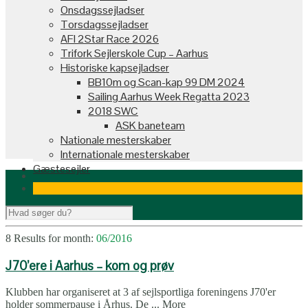
Onsdagssejladser
Torsdagssejladser
AFI 2Star Race 2026
Trifork Sejlerskole Cup – Aarhus
Historiske kapsejladser
BB10m og Scan-kap 99 DM 2024
Sailing Aarhus Week Regatta 2023
2018 SWC
ASK baneteam
Nationale mesterskaber
Internationale mesterskaber
Gæstesejler
8 Results for
month:
06/2016
J70’ere i Aarhus – kom og prøv
Klubben har organiseret at 3 af sejlsportliga foreningens J70'er
holder sommerpause i Århus. De ...
More