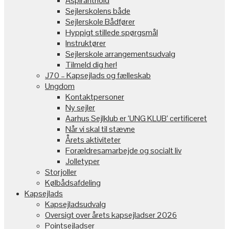
Aspiranthold
Sejlerskolens både
Sejlerskole Bådfører
Hyppigt stillede spørgsmål
Instruktører
Sejlerskole arrangementsudvalg
Tilmeld dig her!
J70 – Kapsejlads og fælleskab
Ungdom
Kontaktpersoner
Ny sejler
Aarhus Sejlklub er ‘UNG KLUB’ certificeret
Når vi skal til stævne
Årets aktiviteter
Forældresamarbejde og socialt liv
Jolletyper
Storjoller
Kølbådsafdeling
Kapsejlads
Kapsejladsudvalg
Oversigt over årets kapsejladser 2026
Pointsejladser