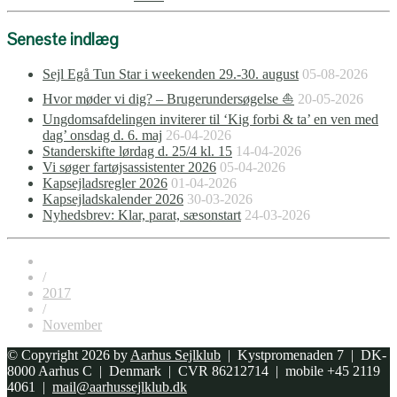
Seneste indlæg
Sejl Egå Tun Star i weekenden 29.-30. august
05-08-2026
Hvor møder vi dig? – Brugerundersøgelse ⛵
20-05-2026
Ungdomsafdelingen inviterer til ‘Kig forbi & ta’ en ven med
dag’ onsdag d. 6. maj
26-04-2026
Standerskifte lørdag d. 25/4 kl. 15
14-04-2026
Vi søger fartøjsassistenter 2026
05-04-2026
Kapsejladsregler 2026
01-04-2026
Kapsejladskalender 2026
30-03-2026
Nyhedsbrev: Klar, parat, sæsonstart
24-03-2026
/
2017
/
November
© Copyright 2026 by
Aarhus Sejlklub
| Kystpromenaden 7 | DK-
8000 Aarhus C | Denmark | CVR 86212714 | mobile +45 2119
4061 |
mail@aarhussejlklub.dk