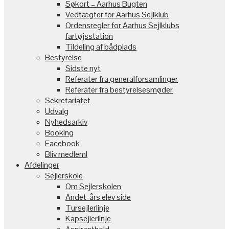
Søkort – Aarhus Bugten
Vedtægter for Aarhus Sejlklub
Ordensregler for Aarhus Sejlklubs
fartøjsstation
Tildeling af bådplads
Bestyrelse
Sidste nyt
Referater fra generalforsamlinger
Referater fra bestyrelsesmøder
Sekretariatet
Udvalg
Nyhedsarkiv
Booking
Facebook
Bliv medlem!
Afdelinger
Sejlerskole
Om Sejlerskolen
Andet-års elev side
Tursejlerlinje
Kapsejlerlinje