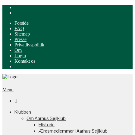
Forside
FAQ
Sitemap
Presse
Privatlivspolitik
Om
Login
Kontakt os
Menu

Klubben
Om Aarhus Sejlklub
Historie
Æresmedlemmer i Aarhus Sejlklub